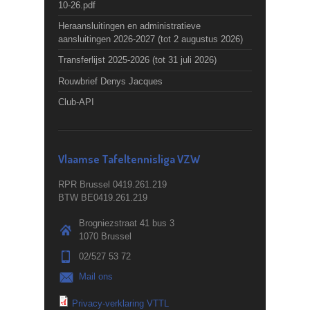
10-26.pdf
Heraansluitingen en administratieve
aansluitingen 2026-2027 (tot 2 augustus 2026)
Transferlijst 2025-2026 (tot 31 juli 2026)
Rouwbrief Denys Jacques
Club-API
Vlaamse Tafeltennisliga VZW
RPR Brussel 0419.261.219
BTW BE0419.261.219
Brogniezstraat 41 bus 3
1070 Brussel
02/527 53 72
Mail ons
Privacy-verklaring VTTL