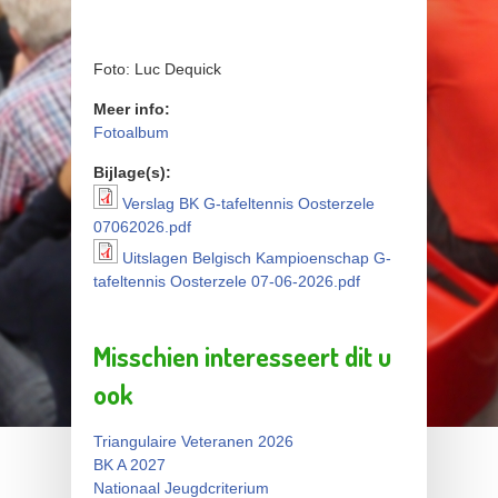
Foto: Luc Dequick
Meer info:
Fotoalbum
Bijlage(s):
Verslag BK G-tafeltennis Oosterzele
Verslag BK G-tafeltennis
07062026.pdf
Oosterzele 07062026.pdf
Uitslagen Belgisch Kampioenschap G-
Uitslagen Belgisch
tafeltennis Oosterzele 07-06-2026.pdf
Kampioenschap G-
tafeltennis Oosterzele 07-
Misschien interesseert dit u
06-2026.pdf
ook
Triangulaire Veteranen 2026
BK A 2027
Nationaal Jeugdcriterium