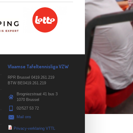
Vlaamse Tafeltennisliga VZW
RPR Brussel 0419.261.219
BTW BE0419.261.219
Brogniezstraat 41 bus 3
1070 Brussel
02/527 53 72
Mail ons
Privacy-verklaring VTTL