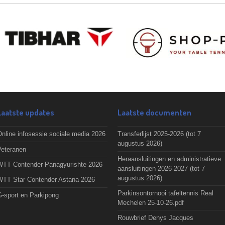
Laatste updates
Laatste documenten
nline infosessie sociale media 2026
Transferlijst 2025-2026 (tot 7
augustus 2026)
Veteranen
Heraansluitingen en administratieve
WTT Contender Panagyurishte 2026
aansluitingen 2026-2027 (tot 7
augustus 2026)
WTT Star Contender Astana 2026
Parkinsontornooi tafeltennis Real
G-sport en Parkipong
Mechelen 25-10-26.pdf
Rouwbrief Denys Jacques