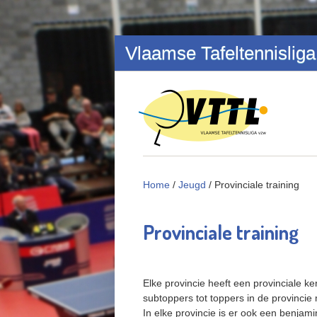
Overslaan en naar de inhoud gaan
Vlaamse Tafeltennisliga
Home
/
Jeugd
/
Provinciale training
Provinciale training
Elke provincie heeft een provinciale 
subtoppers tot toppers in de provincie 
In elke provincie is er ook een benjam