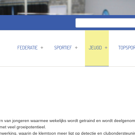
Zoeken
Zoekveld
FEDERATIE
SPORTIEF
JEUGD
TOPSPO
kern van jongeren waarmee wekelijks wordt getraind en wordt deelgenom
met veel groeipotentieel.
inwerking, waarin de klemtoon meer ligt op detectie en clubondersteun