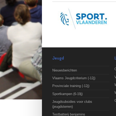
Jeugd
O
Nieuwsberichten
Vlaams Jeugdcriterium (-12j)
Provinciale training (-12j)
Sportkampen (6-19j)
Jeugdsubsidies voor clubs
(jeugdsterren)
Testbatterij benjamins