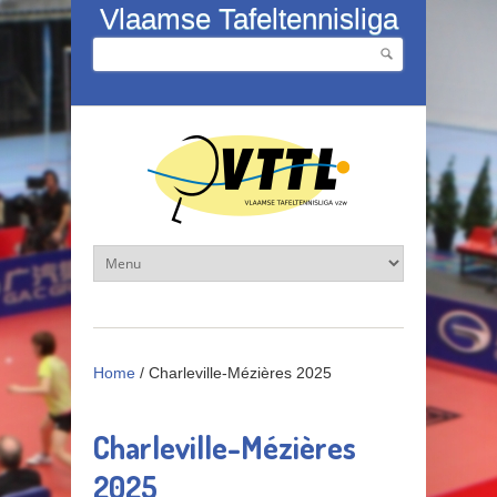
Overslaan en naar de inhoud gaan
Vlaamse Tafeltennisliga
Zoeken
Zoekveld
Home
/
Charleville-Mézières 2025
Charleville-Mézières
2025