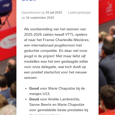
Gepubliceerd op
25
juli
2025
Laatst gewijzigd
op
16 september 2025
Als voorbereiding van het seizoen van
2025-2026 zakten twaalf VTTL-spelers
af naar het Franse Charleville-Mézières,
een internationaal jeugdtornooi met
geduchte competitie. En daar viel onze
jeugd in de prijzen! Met maar liefst vijf
medailles was het een geslaagde editie
voor onze delegatie, wat toch duidt op
een positief startschot voor het nieuwe
seizoen.
Goud
voor Marie Chapodze bij de
meisjes U13;
Goud
voor Amélie Lambrechts,
Sanne Beerts en Marie Chapodze
voor gemiddelde beste prestaties bij