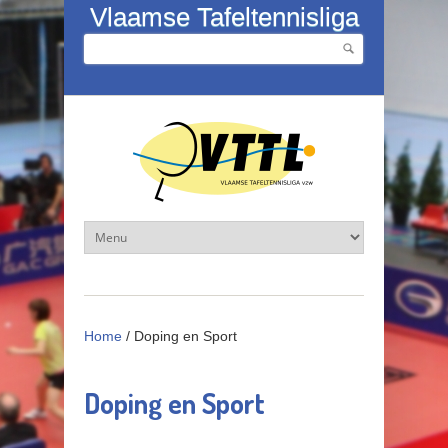
Overslaan en naar de inhoud gaan
Vlaamse Tafeltennisliga
Zoeken
Zoekveld
Home
/
Doping en Sport
Doping en Sport