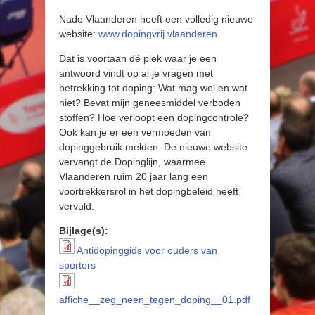
Nado Vlaanderen heeft een volledig nieuwe
website:
www.dopingvrij.vlaanderen
.
Dat is voortaan dé plek waar je een
antwoord vindt op al je vragen met
betrekking tot doping: Wat mag wel en wat
niet? Bevat mijn geneesmiddel verboden
stoffen? Hoe verloopt een dopingcontrole?
Ook kan je er een vermoeden van
dopinggebruik melden. De nieuwe website
vervangt de Dopinglijn, waarmee
Vlaanderen ruim 20 jaar lang een
voortrekkersrol in het dopingbeleid heeft
vervuld.
Bijlage(s):
Antidopinggids voor ouders van
Antidopinggids voor ouders
sporters
van sporters
affiche__zeg_neen_tegen_doping__01.
affiche__zeg_neen_tegen_doping__01.pdf