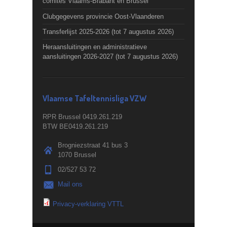
comités Vlaams-Brabant en Brussel
Clubgegevens provincie Oost-Vlaanderen
Transferlijst 2025-2026 (tot 7 augustus 2026)
Heraansluitingen en administratieve
aansluitingen 2026-2027 (tot 7 augustus 2026)
Vlaamse Tafeltennisliga VZW
RPR Brussel 0419.261.219
BTW BE0419.261.219
Brogniezstraat 41 bus 3
1070 Brussel
02/527 53 72
Mail ons
Privacy-verklaring VTTL