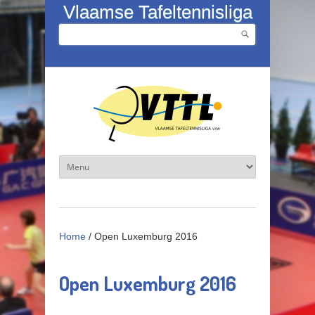
Overslaan en naar de inhoud gaan
Vlaamse Tafeltennisliga
Zoeken
Zoekveld
Home
/
Open Luxemburg 2016
Open Luxemburg 2016