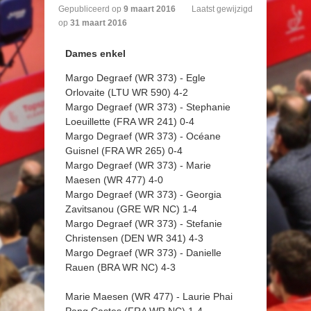
Gepubliceerd op
9
maart
2016
Laatst gewijzigd
op
31 maart 2016
Dames enkel
Margo Degraef (WR 373) - Egle
Orlovaite (LTU WR 590) 4-2
Margo Degraef (WR 373) - Stephanie
Loeuillette (FRA WR 241) 0-4
Margo Degraef (WR 373) - Océane
Guisnel (FRA WR 265) 0-4
Margo Degraef (WR 373) - Marie
Maesen (WR 477) 4-0
Margo Degraef (WR 373) - Georgia
Zavitsanou (GRE WR NC) 1-4
Margo Degraef (WR 373) - Stefanie
Christensen (DEN WR 341) 4-3
Margo Degraef (WR 373) - Danielle
Rauen (BRA WR NC) 4-3
Marie Maesen (WR 477) - Laurie Phai