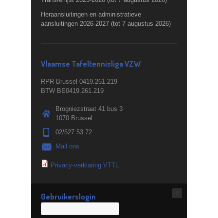
Heraansluitingen en administratieve
aansluitingen 2026-2027 (tot 7 augustus 2026)
Vlaamse Tafeltennisliga VZW
RPR Brussel 0419.261.219
BTW BE0419.261.219
Brogniezstraat 41 bus 3
1070 Brussel
02/527 53 72
Mail ons
Privacy-verklaring VTTL
↑
Gebruikerslogin