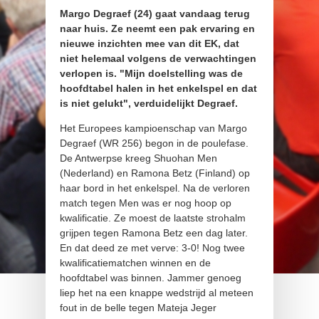
Margo Degraef (24) gaat vandaag terug
naar huis. Ze neemt een pak ervaring en
nieuwe inzichten mee van dit EK, dat
niet helemaal volgens de verwachtingen
verlopen is. "Mijn doelstelling was de
hoofdtabel halen in het enkelspel en dat
is niet gelukt", verduidelijkt Degraef.
Het Europees kampioenschap van Margo
Degraef (WR 256) begon in de poulefase.
De Antwerpse kreeg Shuohan Men
(Nederland) en Ramona Betz (Finland) op
haar bord in het enkelspel. Na de verloren
match tegen Men was er nog hoop op
kwalificatie. Ze moest de laatste strohalm
grijpen tegen Ramona Betz een dag later.
En dat deed ze met verve: 3-0! Nog twee
kwalificatiematchen winnen en de
hoofdtabel was binnen. Jammer genoeg
liep het na een knappe wedstrijd al meteen
fout in de belle tegen Mateja Jeger