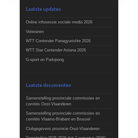
Laatste updates
Online infosessie sociale media 2026
Veteranen
WTT Contender Panagyurishte 2026
WTT Star Contender Astana 2026
G-sport en Parkipong
Laatste documenten
Samenstelling provinciale commissies en
comités Oost-Vlaanderen
Samenstelling provinciale commissies en
comités Vlaams-Brabant en Brussel
Clubgegevens provincie Oost-Vlaanderen
Transferlijst 2025-2026 (tot 7 augustus 2026)