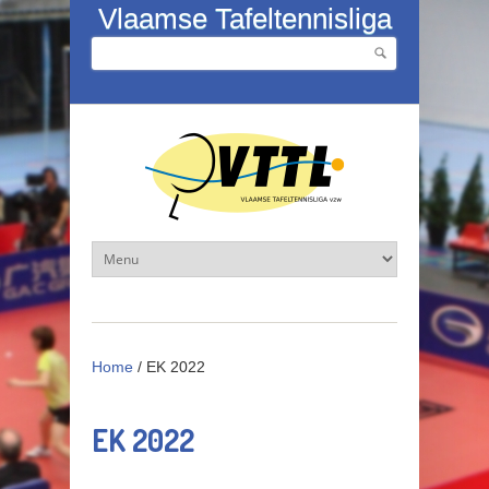
Overslaan en naar de inhoud gaan
Vlaamse Tafeltennisliga
Zoeken
Zoekveld
Home
/
EK 2022
EK 2022