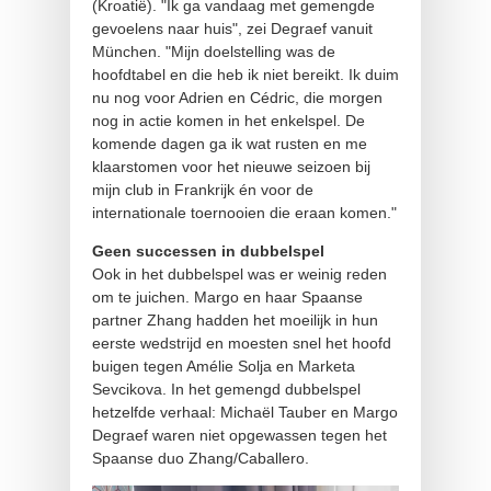
(Kroatië). "Ik ga vandaag met gemengde
gevoelens naar huis", zei Degraef vanuit
München. "Mijn doelstelling was de
hoofdtabel en die heb ik niet bereikt. Ik duim
nu nog voor Adrien en Cédric, die morgen
nog in actie komen in het enkelspel. De
komende dagen ga ik wat rusten en me
klaarstomen voor het nieuwe seizoen bij
mijn club in Frankrijk én voor de
internationale toernooien die eraan komen."
Geen successen in dubbelspel
Ook in het dubbelspel was er weinig reden
om te juichen. Margo en haar Spaanse
partner Zhang hadden het moeilijk in hun
eerste wedstrijd en moesten snel het hoofd
buigen tegen Amélie Solja en Marketa
Sevcikova. In het gemengd dubbelspel
hetzelfde verhaal: Michaël Tauber en Margo
Degraef waren niet opgewassen tegen het
Spaanse duo Zhang/Caballero.