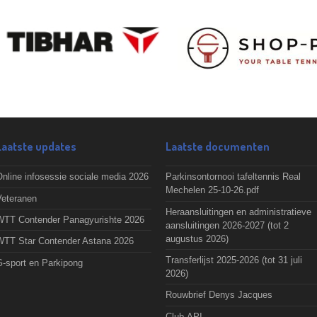
Laatste updates
Laatste documenten
nline infosessie sociale media 2026
Parkinsontornooi tafeltennis Real
Mechelen 25-10-26.pdf
Veteranen
Heraansluitingen en administratieve
WTT Contender Panagyurishte 2026
aansluitingen 2026-2027 (tot 2
augustus 2026)
WTT Star Contender Astana 2026
Transferlijst 2025-2026 (tot 31 juli
G-sport en Parkipong
2026)
Rouwbrief Denys Jacques
Club-API