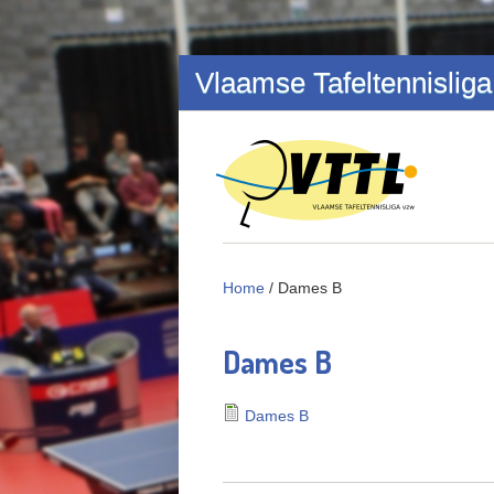
Overslaan en naar de inhoud gaan
Vlaamse Tafeltennisliga
Home
/
Dames B
Dames B
Dames B