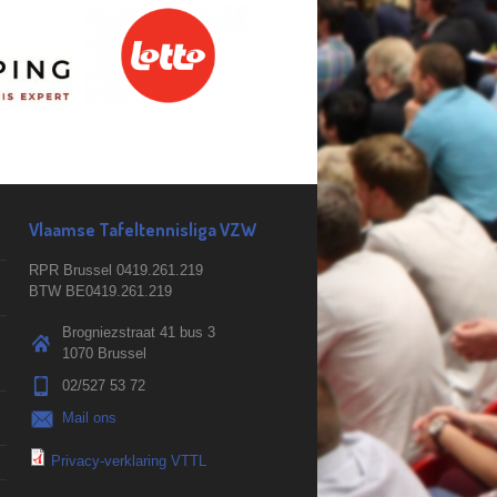
Vlaamse Tafeltennisliga VZW
RPR Brussel 0419.261.219
BTW BE0419.261.219
Brogniezstraat 41 bus 3
1070 Brussel
02/527 53 72
Mail ons
Privacy-verklaring VTTL