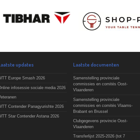
Laatste updates
Laatste documenten
WTT Europe Smash 2026
Samenstelling provinciale
commissies en comités Oost-
nline infosessie sociale media 2026
Vlaanderen
Veteranen
Samenstelling provinciale
commissies en comités Vlaams-
WTT Contender Panagyurishte 2026
Brabant en Brussel
WTT Star Contender Astana 2026
Clubgegevens provincie Oost-
Vlaanderen
Transferlijst 2025-2026 (tot 7