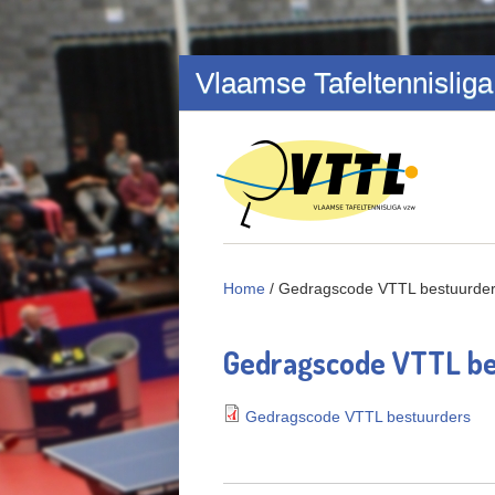
Overslaan en naar de inhoud gaan
Vlaamse Tafeltennisliga
Home
/
Gedragscode VTTL bestuurde
Gedragscode VTTL be
Gedragscode VTTL bestuurders