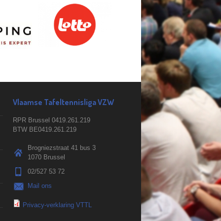
Vlaamse Tafeltennisliga VZW
RPR Brussel 0419.261.219
BTW BE0419.261.219
Brogniezstraat 41 bus 3
1070 Brussel
02/527 53 72
Mail ons
Privacy-verklaring VTTL