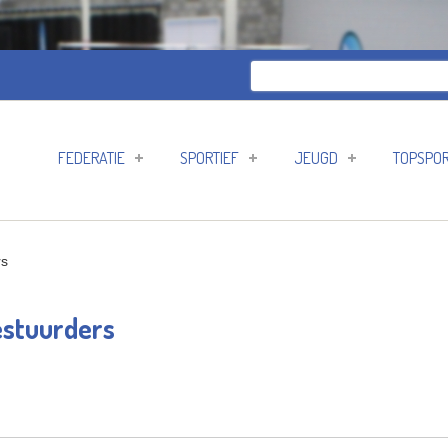
Zoeken
Zoekveld
FEDERATIE
SPORTIEF
JEUGD
TOPSPO
rs
stuurders