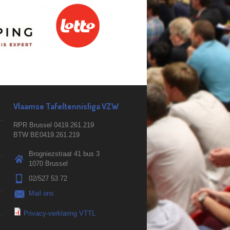
Vlaamse Tafeltennisliga VZW
RPR Brussel 0419.261.219
BTW BE0419.261.219
Brogniezstraat 41 bus 3
1070 Brussel
02/527 53 72
Mail ons
Privacy-verklaring VTTL