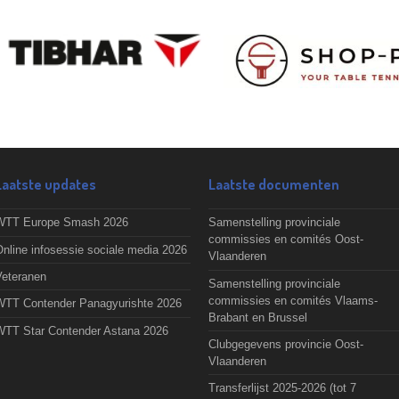
Laatste updates
Laatste documenten
WTT Europe Smash 2026
Samenstelling provinciale
commissies en comités Oost-
nline infosessie sociale media 2026
Vlaanderen
Veteranen
Samenstelling provinciale
commissies en comités Vlaams-
WTT Contender Panagyurishte 2026
Brabant en Brussel
WTT Star Contender Astana 2026
Clubgegevens provincie Oost-
Vlaanderen
Transferlijst 2025-2026 (tot 7