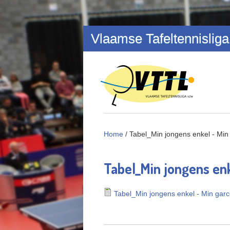
Overslaan en naar de inhoud gaan
Vlaamse Tafeltennisliga
Home
/
Tabel_Min jongens enkel - Min
Tabel_Min jongens enk
Tabel_Min jongens enkel - Min gar