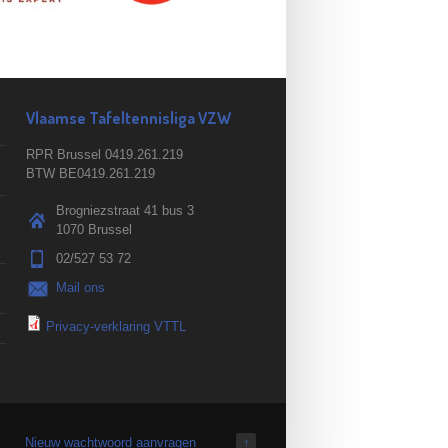
Vlaamse Tafeltennisliga VZW
RPR Brussel 0419.261.219
BTW BE0419.261.219
Brogniezstraat 41 bus 3
1070 Brussel
02/527 53 72
Mail ons
Privacy-verklaring VTTL
Nieuw wachtwoord aanvragen
↑