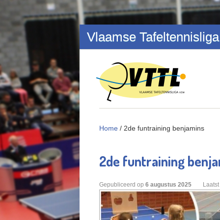
Overslaan en naar de inhoud gaan
Vlaamse Tafeltennisliga
Home
/
2de funtraining benjamins
2de funtraining benj
Gepubliceerd op
6
augustus
2025
Laatst