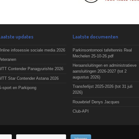
Laatste updates
Laatste documenten
nline infosessie sociale media 2026
Parkinsontornooi tafeltennis Real
Mechelen 25-10-26.pdf
Veteranen
Heraansluitingen en administratieve
WTT Contender Panagyurishte 2026
aansluitingen 2026-2027 (tot 2
augustus 2026)
WTT Star Contender Astana 2026
Transferlijst 2025-2026 (tot 31 juli
G-sport en Parkipong
2026)
Rouwbrief Denys Jacques
Club-API