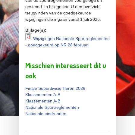
van de sportreglementen voorgelegd en
gestemd. In bijlage kan U een overzicht
terugvinden van de goedgekeurde
wijzigingen die ingaan vanaf 1 juli 2026.
Bijlage(s):
Wijzigingen Nationale Sportreglementen
Wijzigingen Nationale
- goedgekeurd op NR 28 februari
Sportreglementen -
goedgekeurd op NR 28
Misschien interesseert dit u
februari
ook
Finale Superdivisie Heren 2026
Klassementen A-B
Klassementen A-B
Nationale Sportreglementen
Nationale eindronden