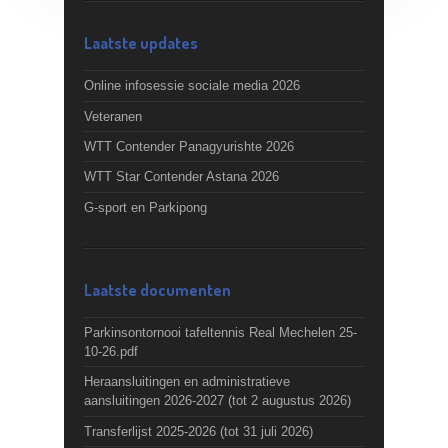
Laatste updates
Online infosessie sociale media 2026
Veteranen
WTT Contender Panagyurishte 2026
WTT Star Contender Astana 2026
G-sport en Parkipong
Laatste documenten
Parkinsontornooi tafeltennis Real Mechelen 25-
10-26.pdf
Heraansluitingen en administratieve
aansluitingen 2026-2027 (tot 2 augustus 2026)
Transferlijst 2025-2026 (tot 31 juli 2026)