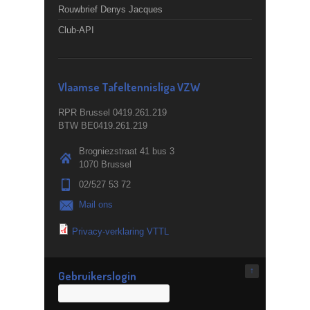
Rouwbrief Denys Jacques
Club-API
Vlaamse Tafeltennisliga VZW
RPR Brussel 0419.261.219
BTW BE0419.261.219
Brogniezstraat 41 bus 3
1070 Brussel
02/527 53 72
Mail ons
Privacy-verklaring VTTL
↑
Gebruikerslogin