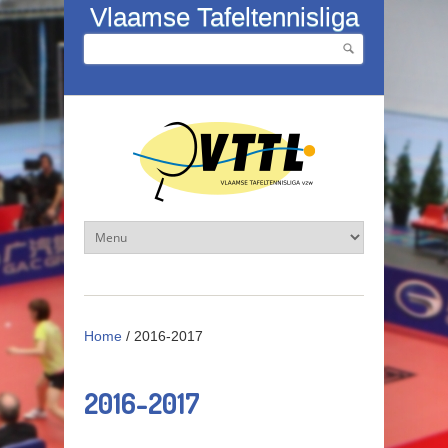
Overslaan en naar de inhoud gaan
Vlaamse Tafeltennisliga
Zoeken
Zoekveld
Home
/
2016-2017
2016-2017