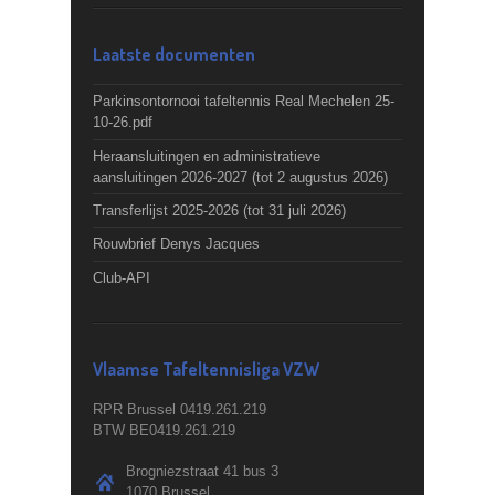
Laatste documenten
Parkinsontornooi tafeltennis Real Mechelen 25-
10-26.pdf
Heraansluitingen en administratieve
aansluitingen 2026-2027 (tot 2 augustus 2026)
Transferlijst 2025-2026 (tot 31 juli 2026)
Rouwbrief Denys Jacques
Club-API
Vlaamse Tafeltennisliga VZW
RPR Brussel 0419.261.219
BTW BE0419.261.219
Brogniezstraat 41 bus 3
1070 Brussel