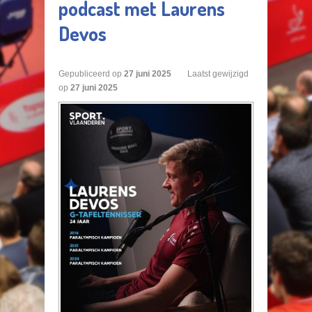
podcast met Laurens
Devos
Gepubliceerd op
27
juni
2025
Laatst gewijzigd
op
27 juni 2025