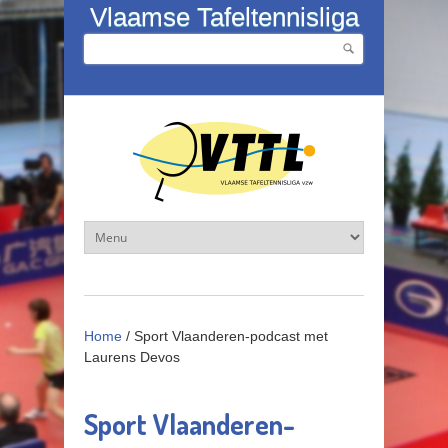
Overslaan en naar de inhoud gaan
Vlaamse Tafeltennisliga
Zoeken
Zoekveld
Home
/
Sport Vlaanderen-podcast met
Laurens Devos
Sport Vlaanderen-