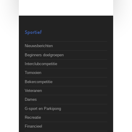
Sportief
Nieuwsberichten
Beginners doelgroepen
Interclubcompetitie
Tornooien
Bekercompetitie
Veteranen
Dames
G-sport en Parkipong
Recreatie
Financieel