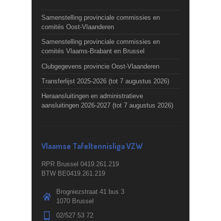
Samenstelling provinciale commissies en
comités Oost-Vlaanderen
Samenstelling provinciale commissies en
comités Vlaams-Brabant en Brussel
Clubgegevens provincie Oost-Vlaanderen
Transferlijst 2025-2026 (tot 7 augustus 2026)
Heraansluitingen en administratieve
aansluitingen 2026-2027 (tot 7 augustus 2026)
Vlaamse Tafeltennisliga VZW
RPR Brussel 0419.261.219
BTW BE0419.261.219
Brogniezstraat 41 bus 3
1070 Brussel
02/527 53 72