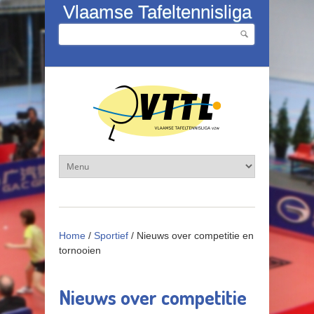
Overslaan en naar de inhoud gaan
Vlaamse Tafeltennisliga
Zoeken
Zoekveld
Home
/
Sportief
/
Nieuws over competitie en
tornooien
Nieuws over competitie