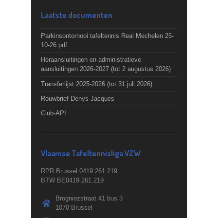
Laatste documenten
Parkinsontornooi tafeltennis Real Mechelen 25-
10-26.pdf
Heraansluitingen en administratieve
aansluitingen 2026-2027 (tot 2 augustus 2026)
Transferlijst 2025-2026 (tot 31 juli 2026)
Rouwbrief Denys Jacques
Club-API
Vlaamse Tafeltennisliga VZW
RPR Brussel 0419.261.219
BTW BE0419.261.219
Brogniezstraat 41 bus 3
1070 Brussel