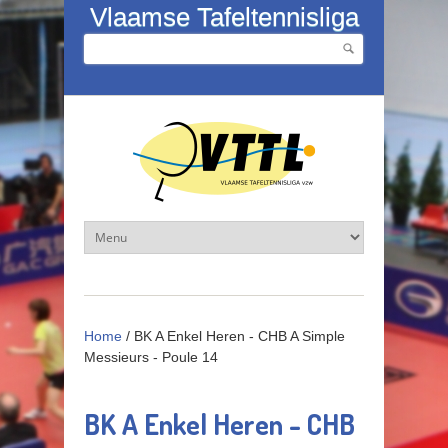
Overslaan en naar de inhoud gaan
Vlaamse Tafeltennisliga
Zoeken
Zoekveld
Home
/
BK A Enkel Heren - CHB A Simple
Messieurs - Poule 14
BK A Enkel Heren - CHB