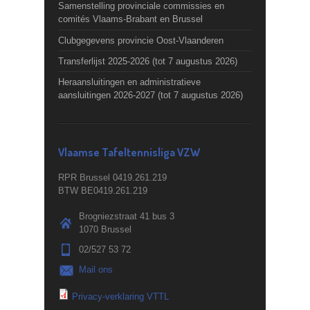
Samenstelling provinciale commissies en
comités Vlaams-Brabant en Brussel
Clubgegevens provincie Oost-Vlaanderen
Transferlijst 2025-2026 (tot 7 augustus 2026)
Heraansluitingen en administratieve
aansluitingen 2026-2027 (tot 7 augustus 2026)
Vlaamse Tafeltennisliga VZW
RPR Brussel 0419.261.219
BTW BE0419.261.219
Brogniezstraat 41 bus 3
1070 Brussel
02/527 53 72
Mail ons
Privacy-verklaring VTTL