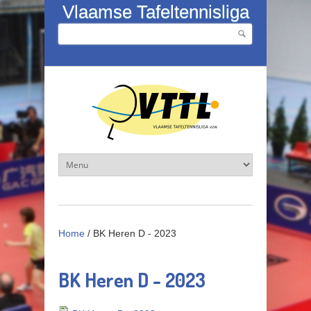
Overslaan en naar de inhoud gaan
Vlaamse Tafeltennisliga
Zoeken
Zoekveld
Home
/
BK Heren D - 2023
BK Heren D - 2023