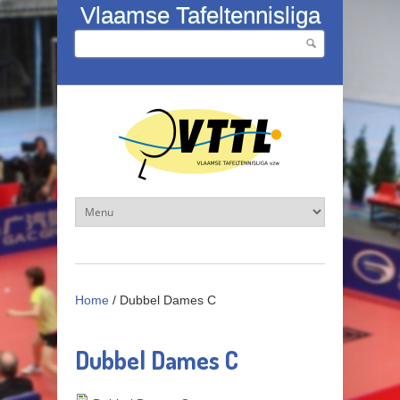
Overslaan en naar de inhoud gaan
Vlaamse Tafeltennisliga
Zoeken
Zoekveld
Home
/
Dubbel Dames C
Dubbel Dames C