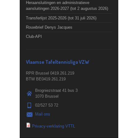
Heraansluitingen en administratieve
aansluitingen 2026-2027 (tot 2 augustus 2026)
Transferlijst 2025-2026 (tot 31 juli 2026)
Rouwbrief Denys Jacques
Club-API
Vlaamse Tafeltennisliga VZW
RPR Brussel 0419.261.219
BTW BE0419.261.219
Brogniezstraat 41 bus 3
1070 Brussel
02/527 53 72
Mail ons
Privacy-verklaring VTTL