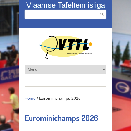
Overslaan en naar de inhoud gaan
Vlaamse Tafeltennisliga
Zoeken
Zoekveld
Home
/
Eurominichamps 2026
Eurominichamps 2026