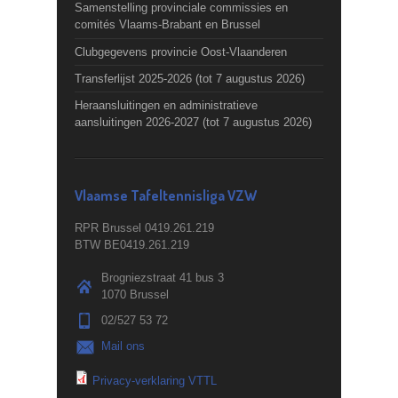
Samenstelling provinciale commissies en
comités Vlaams-Brabant en Brussel
Clubgegevens provincie Oost-Vlaanderen
Transferlijst 2025-2026 (tot 7 augustus 2026)
Heraansluitingen en administratieve
aansluitingen 2026-2027 (tot 7 augustus 2026)
Vlaamse Tafeltennisliga VZW
RPR Brussel 0419.261.219
BTW BE0419.261.219
Brogniezstraat 41 bus 3
1070 Brussel
02/527 53 72
Mail ons
Privacy-verklaring VTTL