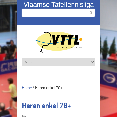
Overslaan en naar de inhoud gaan
Vlaamse Tafeltennisliga
Zoeken
Zoekveld
Home
/
Heren enkel 70+
Heren enkel 70+