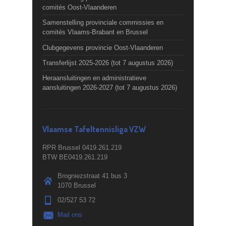
comités Oost-Vlaanderen
Samenstelling provinciale commissies en
comités Vlaams-Brabant en Brussel
Clubgegevens provincie Oost-Vlaanderen
Transferlijst 2025-2026 (tot 7 augustus 2026)
Heraansluitingen en administratieve
aansluitingen 2026-2027 (tot 7 augustus 2026)
Vlaamse Tafeltennisliga VZW
RPR Brussel 0419.261.219
BTW BE0419.261.219
Brogniezstraat 41 bus 3
1070 Brussel
02/527 53 72
Mail ons