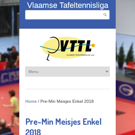
Overslaan en naar de inhoud gaan
Vlaamse Tafeltennisliga
Zoeken
Zoekveld
Home
/
Pre-Min Meisjes Enkel 2018
Pre-Min Meisjes Enkel
2018