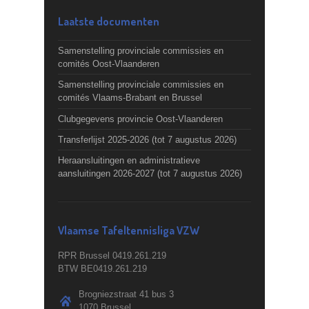
Laatste documenten
Samenstelling provinciale commissies en
comités Oost-Vlaanderen
Samenstelling provinciale commissies en
comités Vlaams-Brabant en Brussel
Clubgegevens provincie Oost-Vlaanderen
Transferlijst 2025-2026 (tot 7 augustus 2026)
Heraansluitingen en administratieve
aansluitingen 2026-2027 (tot 7 augustus 2026)
Vlaamse Tafeltennisliga VZW
RPR Brussel 0419.261.219
BTW BE0419.261.219
Brogniezstraat 41 bus 3
1070 Brussel