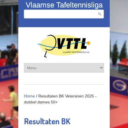
Overslaan en naar de inhoud gaan
Vlaamse Tafeltennisliga
Zoeken
Zoekveld
Home
/
Resultaten BK Veteranen 2025 -
dubbel dames 50+
Resultaten BK