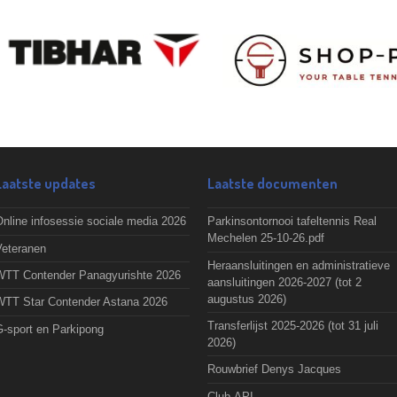
Laatste updates
Laatste documenten
nline infosessie sociale media 2026
Parkinsontornooi tafeltennis Real
Mechelen 25-10-26.pdf
Veteranen
Heraansluitingen en administratieve
WTT Contender Panagyurishte 2026
aansluitingen 2026-2027 (tot 2
augustus 2026)
WTT Star Contender Astana 2026
Transferlijst 2025-2026 (tot 31 juli
G-sport en Parkipong
2026)
Rouwbrief Denys Jacques
Club-API