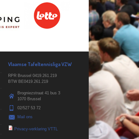
Vlaamse Tafeltennisliga VZW
RPR Brussel 0419.261.219
BTW BE0419.261.219
Brogniezstraat 41 bus 3
1070 Brussel
02/527 53 72
Mail ons
Privacy-verklaring VTTL