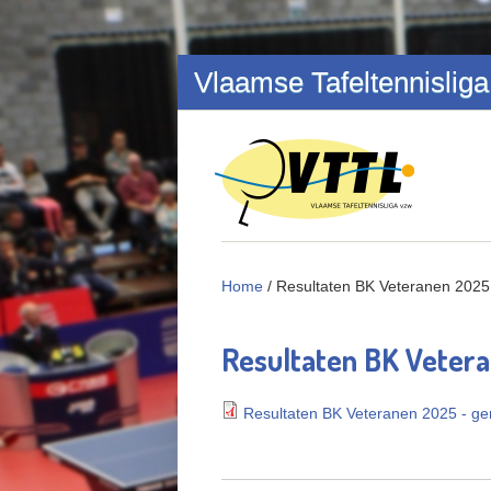
Overslaan en naar de inhoud gaan
Vlaamse Tafeltennisliga
Home
/
Resultaten BK Veteranen 2025
Resultaten BK Veter
Resultaten BK Veteranen 2025 - g