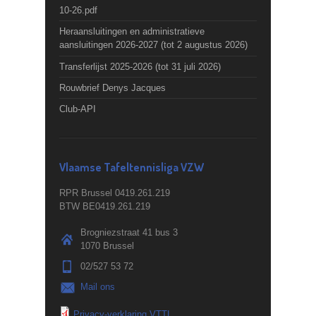
10-26.pdf
Heraansluitingen en administratieve
aansluitingen 2026-2027 (tot 2 augustus 2026)
Transferlijst 2025-2026 (tot 31 juli 2026)
Rouwbrief Denys Jacques
Club-API
Vlaamse Tafeltennisliga VZW
RPR Brussel 0419.261.219
BTW BE0419.261.219
Brogniezstraat 41 bus 3
1070 Brussel
02/527 53 72
Mail ons
Privacy-verklaring VTTL