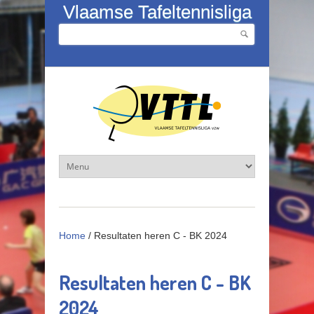
Overslaan en naar de inhoud gaan
Vlaamse Tafeltennisliga
Zoeken
Zoekveld
Home
/
Resultaten heren C - BK 2024
Resultaten heren C - BK
2024