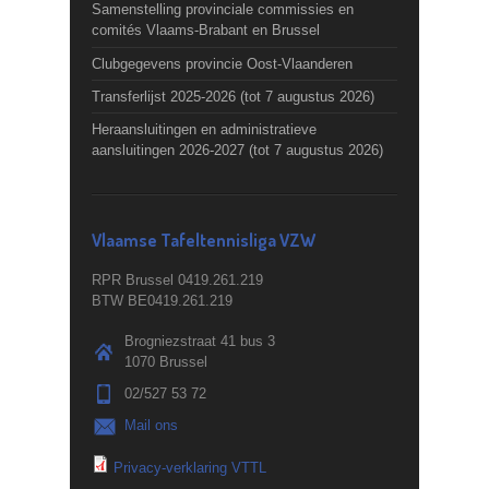
Samenstelling provinciale commissies en
comités Vlaams-Brabant en Brussel
Clubgegevens provincie Oost-Vlaanderen
Transferlijst 2025-2026 (tot 7 augustus 2026)
Heraansluitingen en administratieve
aansluitingen 2026-2027 (tot 7 augustus 2026)
Vlaamse Tafeltennisliga VZW
RPR Brussel 0419.261.219
BTW BE0419.261.219
Brogniezstraat 41 bus 3
1070 Brussel
02/527 53 72
Mail ons
Privacy-verklaring VTTL