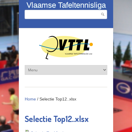
Overslaan en naar de inhoud gaan
Vlaamse Tafeltennisliga
Zoeken
Zoekveld
Home
/
Selectie Top12..xlsx
Selectie Top12..xlsx