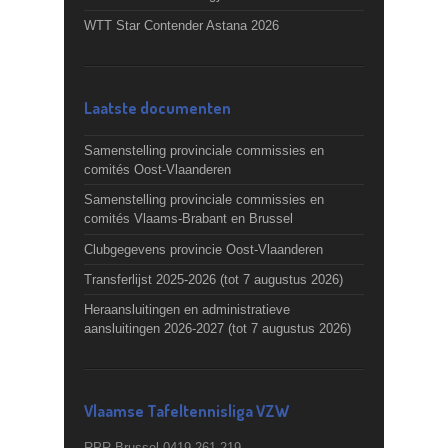
WTT Star Contender Astana 2026
Laatste documenten
Samenstelling provinciale commissies en
comités Oost-Vlaanderen
Samenstelling provinciale commissies en
comités Vlaams-Brabant en Brussel
Clubgegevens provincie Oost-Vlaanderen
Transferlijst 2025-2026 (tot 7 augustus 2026)
Heraansluitingen en administratieve
aansluitingen 2026-2027 (tot 7 augustus 2026)
Vlaamse Tafeltennisliga VZW
RPR Brussel 0419.261.219