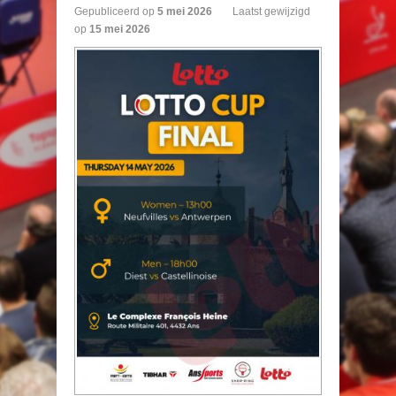
Gepubliceerd op
5
mei
2026
Laatst gewijzigd
op
15 mei 2026