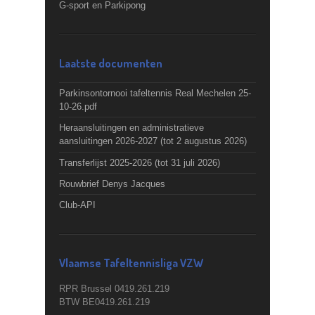
G-sport en Parkipong
Laatste documenten
Parkinsontornooi tafeltennis Real Mechelen 25-
10-26.pdf
Heraansluitingen en administratieve
aansluitingen 2026-2027 (tot 2 augustus 2026)
Transferlijst 2025-2026 (tot 31 juli 2026)
Rouwbrief Denys Jacques
Club-API
Vlaamse Tafeltennisliga VZW
RPR Brussel 0419.261.219
BTW BE0419.261.219