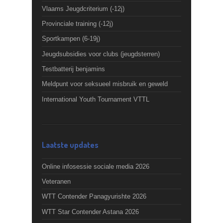
Vlaams Jeugdcriterium (-12j)
Provinciale training (-12j)
Sportkampen (6-19j)
Jeugdsubsidies voor clubs (jeugdsterren)
Testbatterij benjamins
Meldpunt voor seksueel misbruik en geweld
International Youth Tournament VTTL
Laatste updates
Online infosessie sociale media 2026
Veteranen
WTT Contender Panagyurishte 2026
WTT Star Contender Astana 2026