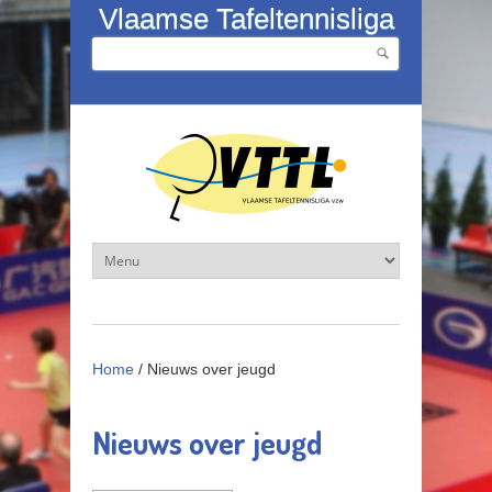
Overslaan en naar de inhoud gaan
Vlaamse Tafeltennisliga
Zoeken
Zoekveld
Home
/
Nieuws over jeugd
Nieuws over jeugd