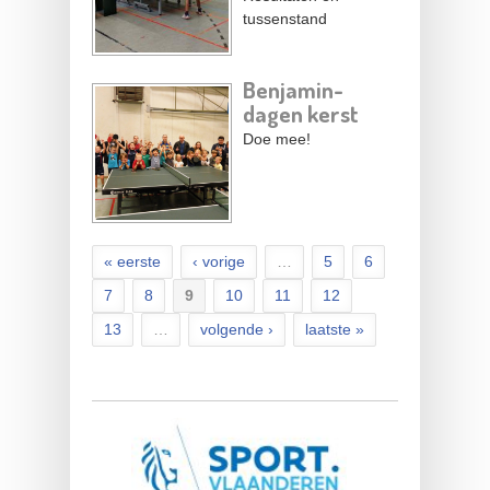
tussenstand
Benjamin-
dagen kerst
Doe mee!
« eerste
‹ vorige
…
5
6
7
8
9
10
11
12
13
…
volgende ›
laatste »