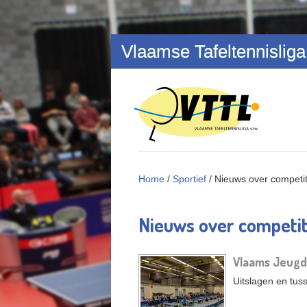
Overslaan en naar de inhoud gaan
Vlaamse Tafeltennisliga
Home
/
Sportief
/
Nieuws over competit
Nieuws over competit
Vlaams Jeugdc
Pagina's
Uitslagen en tus