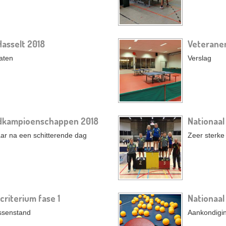
Hasselt 2018
Veteranen
taten
Verslag
dkampioenschappen 2018
Nationaal
ar na een schitterende dag
Zeer sterke
riterium fase 1
Nationaal
ussenstand
Aankondigi