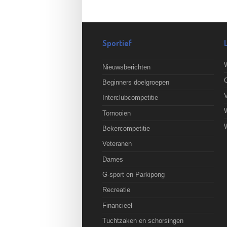
Sportief
Nieuwsberichten
O
Beginners doelgroepen
Interclubcompetitie
Tornooien
Bekercompetitie
Veteranen
Dames
G-sport en Parkipong
Recreatie
Financieel
Tuchtzaken en schorsingen