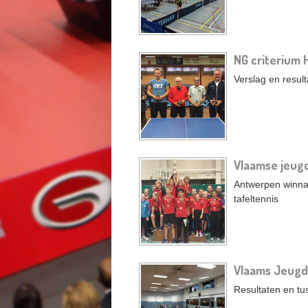
NG criterium 
Verslag en resul
Vlaamse jeug
Antwerpen winna
tafeltennis
Vlaams Jeugdc
Resultaten en t