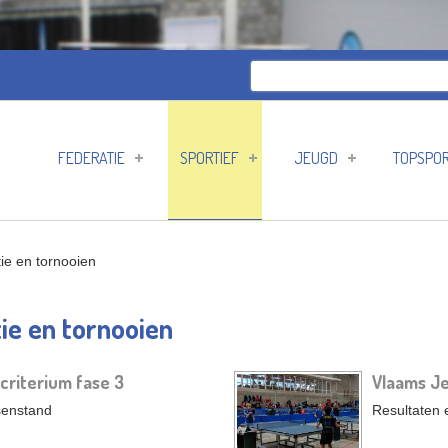
Zoeken
Zoekveld
FEDERATIE
SPORTIEF
JEUGD
TOPSPO
ie en tornooien
ie en tornooien
riterium fase 3
Vlaams Je
senstand
Resultaten 