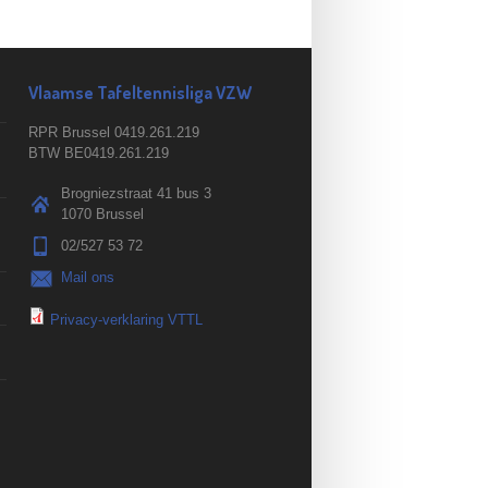
Vlaamse Tafeltennisliga VZW
RPR Brussel 0419.261.219
BTW BE0419.261.219
Brogniezstraat 41 bus 3
1070 Brussel
02/527 53 72
Mail ons
Privacy-verklaring VTTL