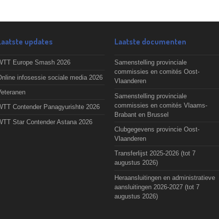
Laatste updates
Laatste documenten
WTT Europe Smash 2026
Samenstelling provinciale
commissies en comités Oost-
nline infosessie sociale media 2026
Vlaanderen
Veteranen
Samenstelling provinciale
commissies en comités Vlaams-
WTT Contender Panagyurishte 2026
Brabant en Brussel
WTT Star Contender Astana 2026
Clubgegevens provincie Oost-
Vlaanderen
Transferlijst 2025-2026 (tot 7
augustus 2026)
Heraansluitingen en administratieve
aansluitingen 2026-2027 (tot 7
augustus 2026)