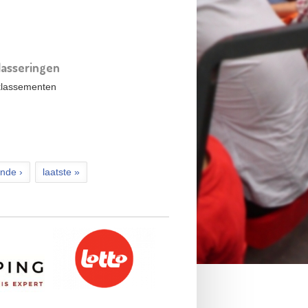
lasseringen
 klassementen
nde ›
laatste »