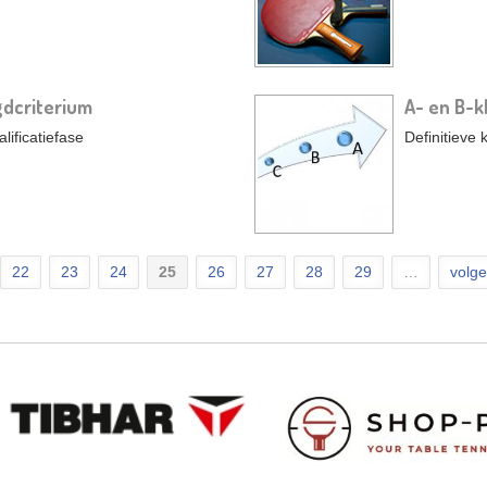
gdcriterium
A- en B-k
lificatiefase
Definitieve
22
23
24
25
26
27
28
29
…
volge