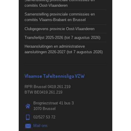
comités Oost-Vlaanderen
Samenstelling provinciale commissies en
comités Vlaams-Brabant en Brussel
Clubgegevens provincie Oost-Vlaanderen
Transferlijst 2025-2026 (tot 7 augustus 2026)
Heraansluitingen en administratieve
aansluitingen 2026-2027 (tot 7 augustus 2026)
Vlaamse Tafeltennisliga VZW
RPR Brussel 0419.261.219
BTW BE0419.261.219
Brogniezstraat 41 bus 3
1070 Brussel
02/527 53 72
Mail ons