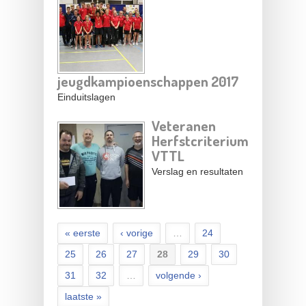
jeugdkampioenschappen 2017
Einduitslagen
Veteranen
Herfstcriterium
VTTL
Verslag en resultaten
« eerste
‹ vorige
…
24
25
26
27
28
29
30
31
32
…
volgende ›
laatste »