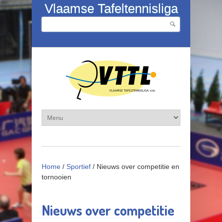
Overslaan en naar de inhoud gaan
Vlaamse Tafeltennisliga
Zoeken
Zoekveld
Home
/
Sportief
/
Nieuws over competitie en
tornooien
Nieuws over competitie