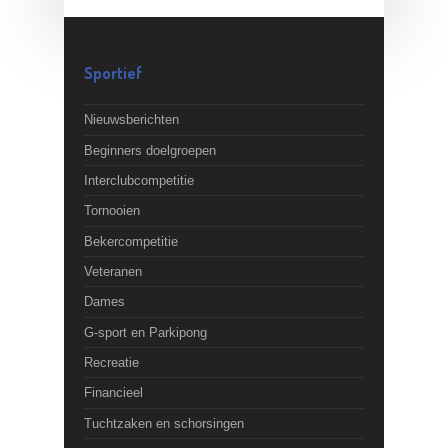
Sportief
Nieuwsberichten
Beginners doelgroepen
Interclubcompetitie
Tornooien
Bekercompetitie
Veteranen
Dames
G-sport en Parkipong
Recreatie
Financieel
Tuchtzaken en schorsingen