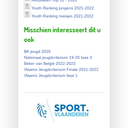
Resultaten Top 12 - 2022
Youth Ranking jongens 2021-2022
Youth Ranking jongens
Youth Ranking meisjes 2021-2022
Youth Ranking meisjes 2021-
2021-2022
Misschien interesseert dit u
2022
ook
BK jeugd 2020
Nationaal jeugdcriterium 19-20 fase 3
Beker van België 2022-2023
Vlaams Jeugdcriterium Finale 2021-2022
Vlaams Jeugdcriterium fase 1