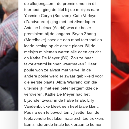
de allerjongsten - de preminiemen in dit
toernooi - ging de titel bij de meisjes naar
Yasmine Coryn (Somzee). Cato Verleye
(Zandvoorde) ging met het zilver lopen.
Antoine Leleux (Astrid) was de beste
preminiem bij de jongens. Bryan Zhang
(Merelbeke) speelde een mooi toernooi en
legde beslag op de derde plaats. Bij de
meisjes miniemen waren alle ogen gericht
op Kathe De Meyer (B6). Zou ze haar
favorietenrol kunnen waarmaken? Haar
poule won ze alvast met verve. In de
andere poule werd er zwaar gebikkeld voor
die eerste plaats. Alicia Warrand kon die
uiteindelijk met een beter setgemiddelde
veroveren. Kathe De Meyer had het
bijzonder zwaar in de halve finale. Lilly
Vandenbulcke bleek een heel taaie klant.
Pas na een felbevochten vijfsetter kon de
topfavoriete het laken naar zich toe trekken.
Een zinderende finale leek eraan te komen,