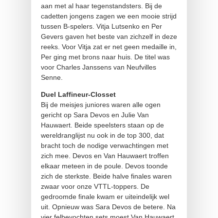
aan met al haar tegenstandsters. Bij de
cadetten jongens zagen we een mooie strijd
tussen B-spelers. Vitja Lutsenko en Per
Gevers gaven het beste van zichzelf in deze
reeks. Voor Vitja zat er net geen medaille in,
Per ging met brons naar huis. De titel was
voor Charles Janssens van Neufvilles
Senne.
Duel Laffineur-Closset
Bij de meisjes juniores waren alle ogen
gericht op Sara Devos en Julie Van
Hauwaert. Beide speelsters staan op de
wereldranglijst nu ook in de top 300, dat
bracht toch de nodige verwachtingen met
zich mee. Devos en Van Hauwaert troffen
elkaar meteen in de poule. Devos toonde
zich de sterkste. Beide halve finales waren
zwaar voor onze VTTL-toppers. De
gedroomde finale kwam er uiteindelijk wel
uit. Opnieuw was Sara Devos de betere. Na
vier felbevochten sets moest Van Hauwaert