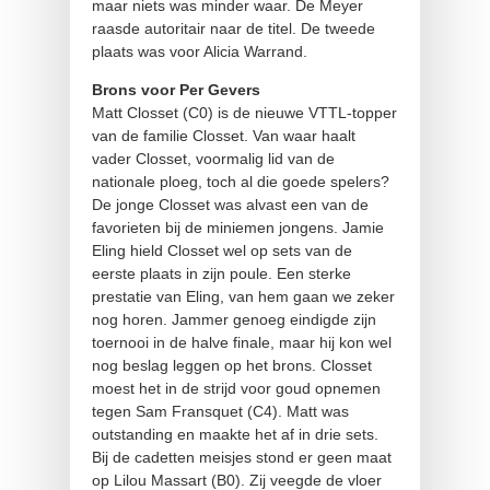
maar niets was minder waar. De Meyer
raasde autoritair naar de titel. De tweede
plaats was voor Alicia Warrand.
Brons voor Per Gevers
Matt Closset (C0) is de nieuwe VTTL-topper
van de familie Closset. Van waar haalt
vader Closset, voormalig lid van de
nationale ploeg, toch al die goede spelers?
De jonge Closset was alvast een van de
favorieten bij de miniemen jongens. Jamie
Eling hield Closset wel op sets van de
eerste plaats in zijn poule. Een sterke
prestatie van Eling, van hem gaan we zeker
nog horen. Jammer genoeg eindigde zijn
toernooi in de halve finale, maar hij kon wel
nog beslag leggen op het brons. Closset
moest het in de strijd voor goud opnemen
tegen Sam Fransquet (C4). Matt was
outstanding en maakte het af in drie sets.
Bij de cadetten meisjes stond er geen maat
op Lilou Massart (B0). Zij veegde de vloer