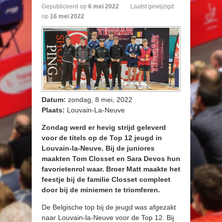
Gepubliceerd op
6
mei
2022
Laatst gewijzigd
op
16 mei 2022
Datum:
zondag, 8 mei, 2022
Plaats:
Louvain-La-Neuve
Zondag werd er hevig strijd geleverd
voor de titels op de Top 12 jeugd in
Louvain-la-Neuve. Bij de juniores
maakten Tom Closset en Sara Devos hun
favorietenrol waar. Broer Matt maakte het
feestje bij de familie Closset compleet
door bij de miniemen te triomferen.
De Belgische top bij de jeugd was afgezakt
naar Louvain-la-Neuve voor de Top 12. Bij