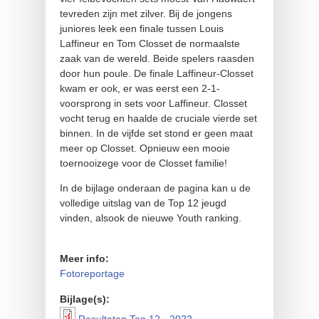
tevreden zijn met zilver. Bij de jongens
juniores leek een finale tussen Louis
Laffineur en Tom Closset de normaalste
zaak van de wereld. Beide spelers raasden
door hun poule. De finale Laffineur-Closset
kwam er ook, er was eerst een 2-1-
voorsprong in sets voor Laffineur. Closset
vocht terug en haalde de cruciale vierde set
binnen. In de vijfde set stond er geen maat
meer op Closset. Opnieuw een mooie
toernooizege voor de Closset familie!
In de bijlage onderaan de pagina kan u de
volledige uitslag van de Top 12 jeugd
vinden, alsook de nieuwe Youth ranking.
Meer info:
Fotoreportage
Bijlage(s):
Resultaten Top 12 - 2022