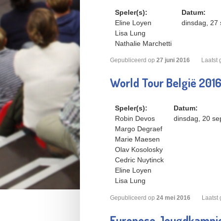
Speler(s):
Datum:
Eline Loyen
dinsdag, 27
Lisa Lung
Nathalie Marchetti
Gepubliceerd op
27
juni
2016
Laatst 
World Tour België 201
Speler(s):
Datum:
Robin Devos
dinsdag, 20 se
Margo Degraef
Marie Maesen
Olav Kosolosky
Cedric Nuytinck
Eline Loyen
Lisa Lung
Gepubliceerd op
24
mei
2016
Laatst 
Europese Jeugdkampi