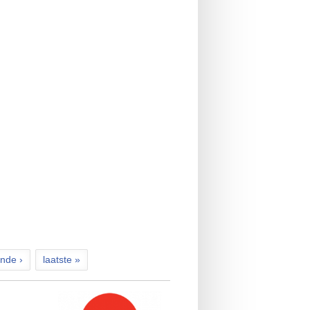
enschappen
olen 2016
nde ›
laatste »