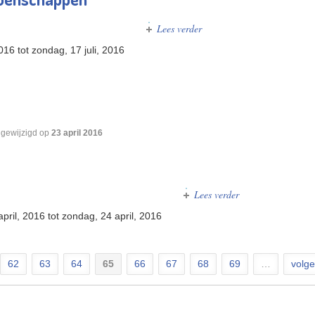
Lees verder
over Europese Jeugdkampio
2016
tot
zondag, 17 juli, 2016
 gewijzigd op
23 april 2016
Lees verder
over World Tour P
pril, 2016
tot
zondag, 24 april, 2016
62
63
64
65
66
67
68
69
…
volge