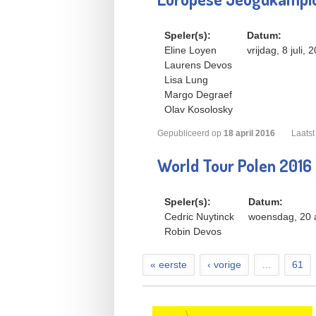
Speler(s):
Datum:
Eline Loyen
vrijdag, 8 juli, 
Laurens Devos
Lisa Lung
Margo Degraef
Olav Kosolosky
Gepubliceerd op
18
april
2016
Laatst
World Tour Polen 2016
Speler(s):
Datum:
Cedric Nuytinck
woensdag, 20 a
Robin Devos
« eerste
‹ vorige
…
61
Pagina's