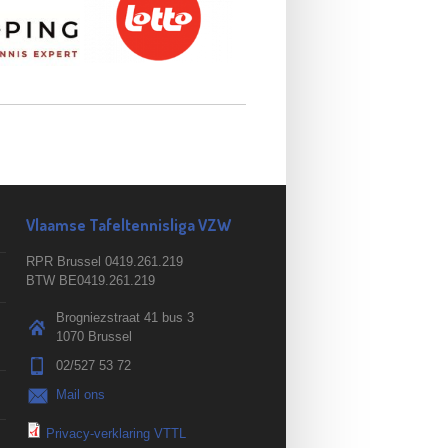
Vlaamse Tafeltennisliga VZW
RPR Brussel 0419.261.219
BTW BE0419.261.219
Brogniezstraat 41 bus 3
1070 Brussel
02/527 53 72
Mail ons
Privacy-verklaring VTTL