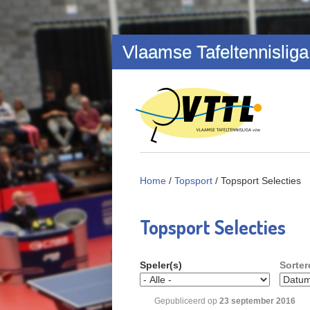
Overslaan en naar de inhoud gaan
Vlaamse Tafeltennisliga
Home
/
Topsport
/
Topsport Selecties
Topsport Selecties
Speler(s)
Sorter
Gepubliceerd op
23
september
2016