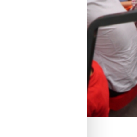
ë
World Tour België 2016