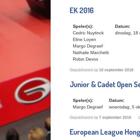
EK 2016
Speler(s):
Datum:
Cedric Nuytinck
dinsdag, 18 
Eline Loyen
Margo Degraef
Nathalie Marchetti
Robin Devos
Gepubliceerd op
10
september
2016
Junior & Cadet Open S
Speler(s):
Datum:
Margo Degraef
woensdag, 5 ok
Gepubliceerd op
7
september
2016
European League Honga