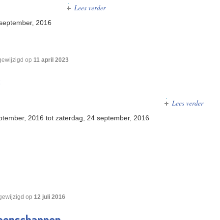
Lees verder
over European League Hongarije - Belgi
 september, 2016
gewijzigd op
11 april 2023
6
Lees verder
over 
ptember, 2016
tot
zaterdag, 24 september, 2016
gewijzigd op
12 juli 2016
oenschappen