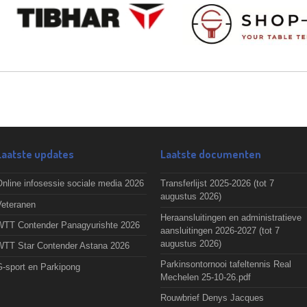
Laatste updates
Laatste documenten
nline infosessie sociale media 2026
Transferlijst 2025-2026 (tot 7
augustus 2026)
Veteranen
Heraansluitingen en administratieve
WTT Contender Panagyurishte 2026
aansluitingen 2026-2027 (tot 7
augustus 2026)
WTT Star Contender Astana 2026
Parkinsontornooi tafeltennis Real
G-sport en Parkipong
Mechelen 25-10-26.pdf
Rouwbrief Denys Jacques