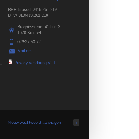
RPR Brussel 0419.261.219
BTW BE0419.261.219
Brogniezstraat 41 bus 3
1070 Brussel
02/527 53 72
Mail ons
Privacy-verklaring VTTL
Nieuw wachtwoord aanvragen
↑