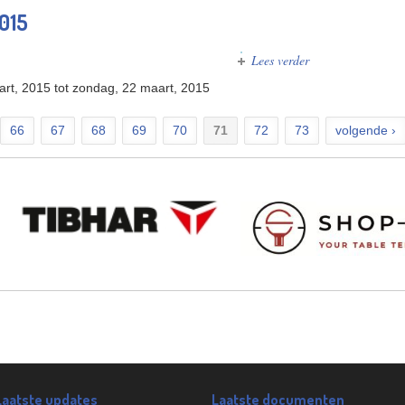
2015
Lees verder
over World Tour D
rt, 2015
tot
zondag, 22 maart, 2015
66
67
68
69
70
71
72
73
volgende ›
Laatste updates
Laatste documenten