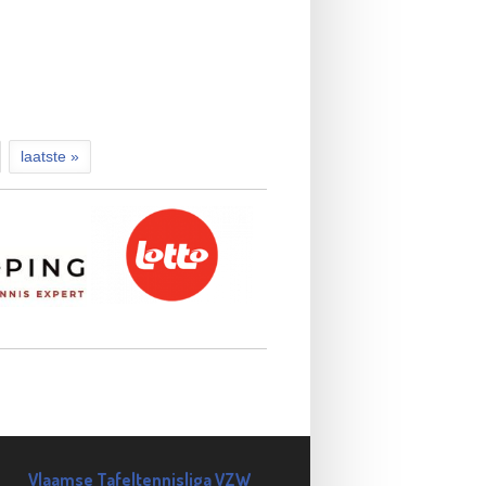
uitsland 2015
laatste »
Vlaamse Tafeltennisliga VZW