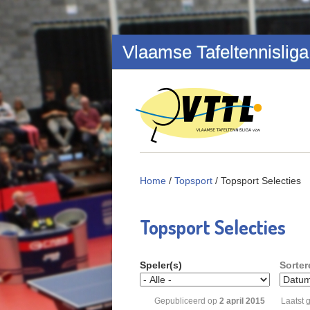
Overslaan en naar de inhoud gaan
Vlaamse Tafeltennisliga
Home
/
Topsport
/
Topsport Selecties
Topsport Selecties
Speler(s)
Sorter
Gepubliceerd op
2
april
2015
Laatst 