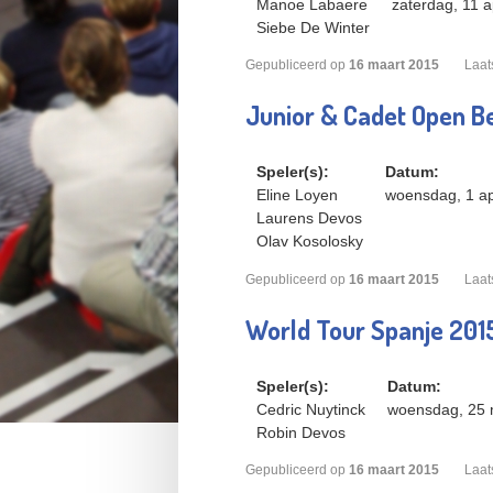
Manoe Labaere
zaterdag, 11 a
Siebe De Winter
Gepubliceerd op
16
maart
2015
Laat
Junior & Cadet Open Be
Speler(s):
Datum:
Eline Loyen
woensdag, 1 ap
Laurens Devos
Olav Kosolosky
Gepubliceerd op
16
maart
2015
Laat
World Tour Spanje 201
Speler(s):
Datum:
Cedric Nuytinck
woensdag, 25 
Robin Devos
Gepubliceerd op
16
maart
2015
Laat