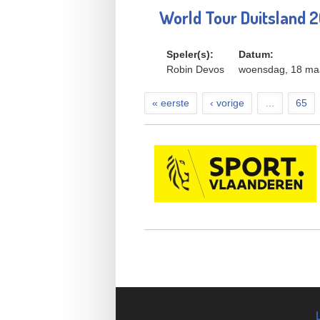
World Tour Duitsland 
Speler(s):
Datum:
Robin Devos
woensdag, 18 maa
« eerste
‹ vorige
…
65
Pagina's