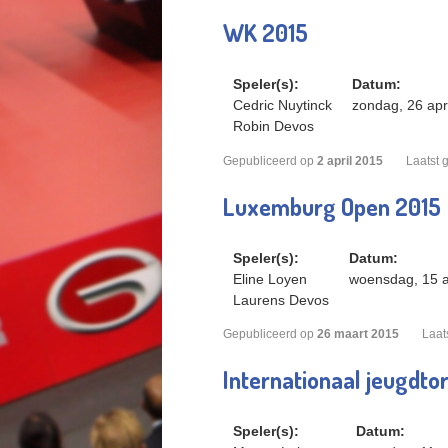
WK 2015
Speler(s):
Datum:
Cedric Nuytinck
zondag, 26 apr
Robin Devos
Gepubliceerd op
2
april
2015
Laatst 
Luxemburg Open 2015
Speler(s):
Datum:
Eline Loyen
woensdag, 15 a
Laurens Devos
Gepubliceerd op
26
maart
2015
Laat
Internationaal jeugdto
Speler(s):
Datum: