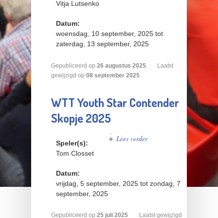
Vitja Lutsenko
Datum:
woensdag, 10 september, 2025
tot
zaterdag, 13 september, 2025
Gepubliceerd op
26
augustus
2025
Laatst
gewijzigd op
08 september 2025
WTT Youth Star Contender
Skopje 2025
Lees verder
over WTT
Speler(s):
Youth Star
Tom Closset
Contender
Skopje
Datum:
2025
vrijdag, 5 september, 2025
tot
zondag, 7
september, 2025
Gepubliceerd op
25
juli
2025
Laatst gewijzigd