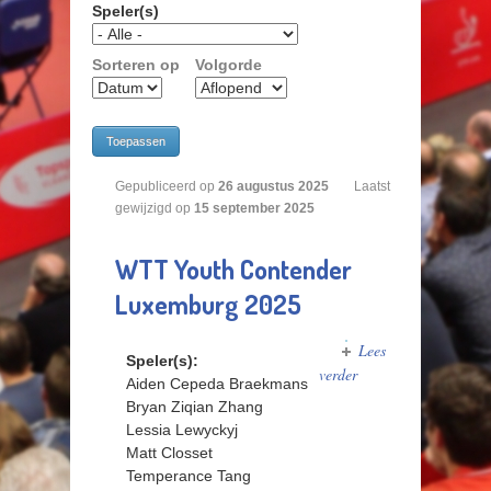
Speler(s)
Sorteren op
Volgorde
Gepubliceerd op
26
augustus
2025
Laatst
gewijzigd op
15 september 2025
WTT Youth Contender
Luxemburg 2025
Lees
Speler(s):
verder
over WTT
Aiden Cepeda Braekmans
Youth
Bryan Ziqian Zhang
Contender
Lessia Lewyckyj
Luxemburg
Matt Closset
2025
Temperance Tang