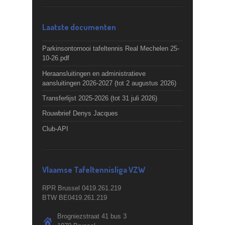
Laatste documenten
Parkinsontornooi tafeltennis Real Mechelen 25-
10-26.pdf
Heraansluitingen en administratieve
aansluitingen 2026-2027 (tot 2 augustus 2026)
Transferlijst 2025-2026 (tot 31 juli 2026)
Rouwbrief Denys Jacques
Club-API
Vlaamse Tafeltennisliga VZW
RPR Brussel 0419.261.219
BTW BE0419.261.219
Brogniezstraat 41 bus 3