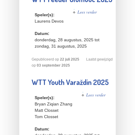
Lees verder
over
Speler(s):
WTT
Laurens Devos
Feeder
Olomouc
Datum:
2025
donderdag, 28 augustus, 2025
tot
zondag, 31 augustus, 2025
Gepubliceerd op
22
juli
2025
Laatst gewijzigd
op
03 september 2025
WTT Youth Varaždin 2025
Lees verder
over
Speler(s):
WTT
Bryan Ziqian Zhang
Youth
Matt Closset
Varaždin
Tom Closset
2025
Datum: