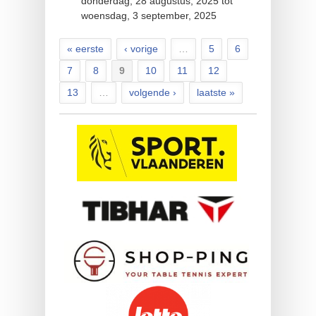
donderdag, 28 augustus, 2025
tot
woensdag, 3 september, 2025
« eerste
‹ vorige
…
5
6
Pagina's
7
8
9
10
11
12
13
…
volgende ›
laatste »