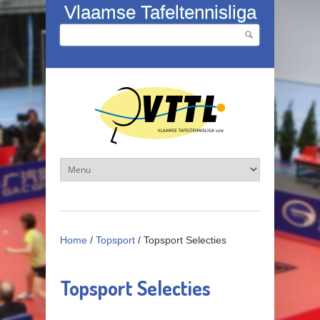
Overslaan en naar de inhoud gaan
Vlaamse Tafeltennisliga
Zoeken
Zoekveld
Home
/
Topsport
/
Topsport Selecties
Topsport Selecties