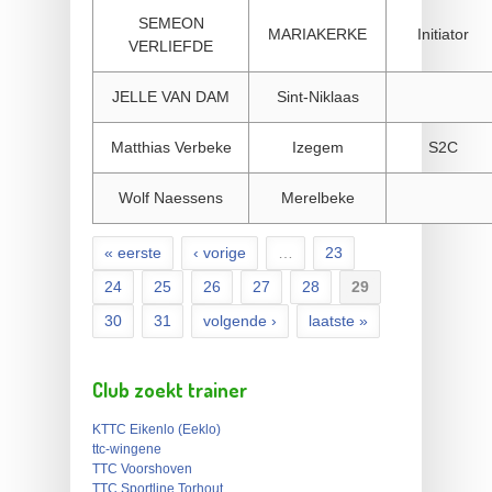
SEMEON
MARIAKERKE
Initiator
VERLIEFDE
JELLE VAN DAM
Sint-Niklaas
Matthias Verbeke
Izegem
S2C
Wolf Naessens
Merelbeke
« eerste
‹ vorige
…
23
Pagina's
24
25
26
27
28
29
30
31
volgende ›
laatste »
Club zoekt trainer
KTTC Eikenlo (Eeklo)
ttc-wingene
TTC Voorshoven
TTC Sportline Torhout