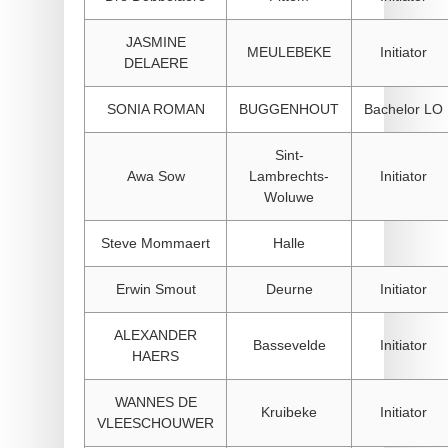
JASMINE
MEULEBEKE
Initiator
DELAERE
SONIA ROMAN
BUGGENHOUT
Bachelor LO
Sint-
Awa Sow
Lambrechts-
Initiator
Woluwe
Steve Mommaert
Halle
Erwin Smout
Deurne
Initiator
ALEXANDER
Bassevelde
Initiator
HAERS
WANNES DE
Kruibeke
Initiator
VLEESCHOUWER