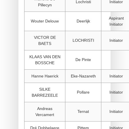
Lochristi
Initiator
Pillecyn
Aspirant
Wouter Delouw
Deerlijk
Initiator
VICTOR DE
LOCHRISTI
Initiator
BAETS
KLAAS VAN DEN
De Pinte
BOSSCHE
Hanne Haerick
Eke-Nazareth
Initiator
SILKE
Pollare
Initiator
BARREZEELE
Andreas
Ternat
Initiator
Vercamert
Dré Dobbelaere
Pittem
Initiator