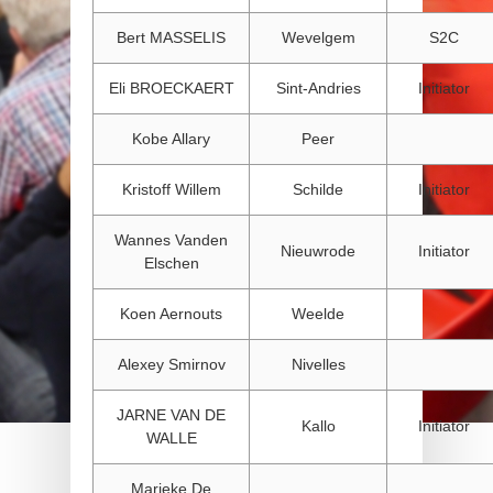
Bert MASSELIS
Wevelgem
S2C
Eli BROECKAERT
Sint-Andries
Initiator
Kobe Allary
Peer
Kristoff Willem
Schilde
Initiator
Wannes Vanden
Nieuwrode
Initiator
Elschen
Koen Aernouts
Weelde
Alexey Smirnov
Nivelles
JARNE VAN DE
Kallo
Initiator
WALLE
Marieke De