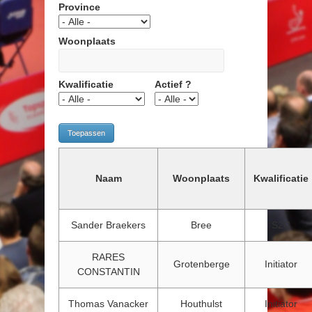
Province
Woonplaats
Kwalificatie
Actief ?
Naam
Woonplaats
Kwalificatie
Sander Braekers
Bree
S2C
RARES
Grotenberge
Initiator
CONSTANTIN
Thomas Vanacker
Houthulst
Initiator