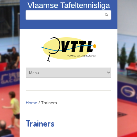
Overslaan en naar de inhoud gaan
Vlaamse Tafeltennisliga
Zoeken
Zoekveld
Home
/
Trainers
Trainers