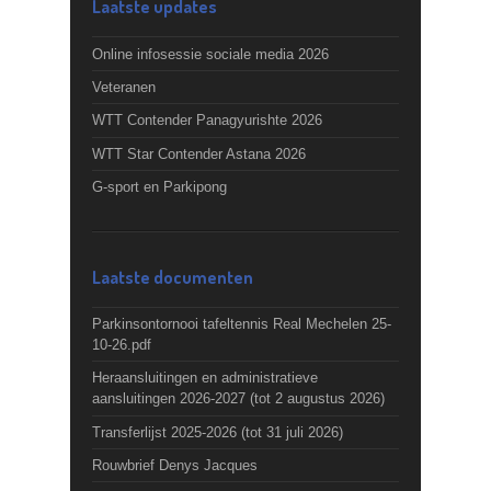
Laatste updates
Online infosessie sociale media 2026
Veteranen
WTT Contender Panagyurishte 2026
WTT Star Contender Astana 2026
G-sport en Parkipong
Laatste documenten
Parkinsontornooi tafeltennis Real Mechelen 25-
10-26.pdf
Heraansluitingen en administratieve
aansluitingen 2026-2027 (tot 2 augustus 2026)
Transferlijst 2025-2026 (tot 31 juli 2026)
Rouwbrief Denys Jacques