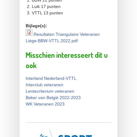
Luik 17 punten
VTTL 13 punten
Bijlage(s):
Resultaten Triangulaire Veteranen
Resultaten Triangulaire
Liège-BBW-VTTL 2022.pdf
Veteranen Liège-BBW-VTTL
Misschien interesseert dit u
2022.pdf
ook
Interland Nederland-VTTL
Interclub veteranen
Lentecriterium veteranen
Beker van België 2022-2023
WK Veteranen 2023