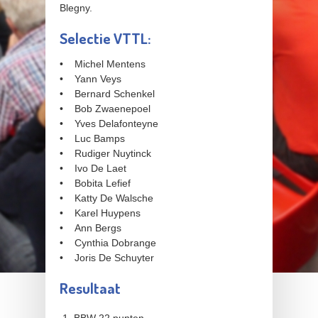
Blegny.
Selectie VTTL:
• Michel Mentens
• Yann Veys
• Bernard Schenkel
• Bob Zwaenepoel
• Yves Delafonteyne
• Luc Bamps
• Rudiger Nuytinck
• Ivo De Laet
• Bobita Lefief
• Katty De Walsche
• Karel Huypens
• Ann Bergs
• Cynthia Dobrange
• Joris De Schuyter
Resultaat
BBW 22 punten