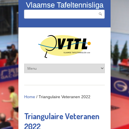
Overslaan en naar de inhoud gaan
Vlaamse Tafeltennisliga
Zoeken
Zoekveld
Home
/
Triangulaire Veteranen 2022
Triangulaire Veteranen
2022