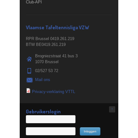
Club-API
Vlaamse Tafeltennisliga VZW
RPR Brussel 0419.261.219
BTW BE0419.261.219
Brogniezstraat 41 bus 3
1070 Brussel
02/527 53 72
Mail ons
Privacy-verklaring VTTL
↑
Gebruikerslogin