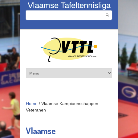
Overslaan en naar de inhoud gaan
Vlaamse Tafeltennisliga
Zoeken
Zoekveld
Home
/
Vlaamse Kampioenschappen
Veteranen
Vlaamse