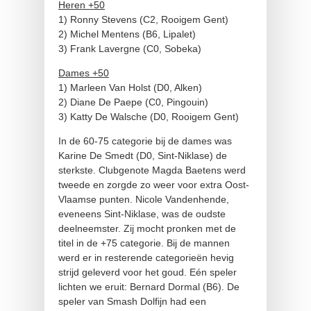
Heren +50
1) Ronny Stevens (C2, Rooigem Gent)
2) Michel Mentens (B6, Lipalet)
3) Frank Lavergne (C0, Sobeka)
Dames +50
1) Marleen Van Holst (D0, Alken)
2) Diane De Paepe (C0, Pingouin)
3) Katty De Walsche (D0, Rooigem Gent)
In de 60-75 categorie bij de dames was
Karine De Smedt (D0, Sint-Niklase) de
sterkste. Clubgenote Magda Baetens werd
tweede en zorgde zo weer voor extra Oost-
Vlaamse punten. Nicole Vandenhende,
eveneens Sint-Niklase, was de oudste
deelneemster. Zij mocht pronken met de
titel in de +75 categorie. Bij de mannen
werd er in resterende categorieën hevig
strijd geleverd voor het goud. Eén speler
lichten we eruit: Bernard Dormal (B6). De
speler van Smash Dolfijn had een