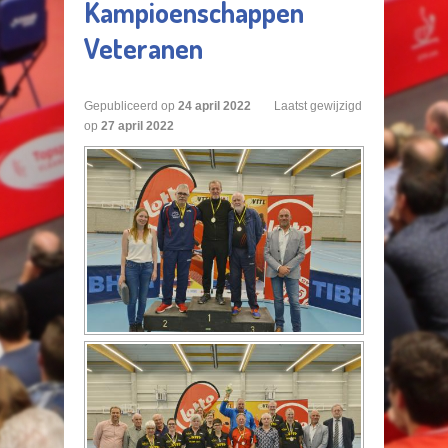
Kampioenschappen
Veteranen
Gepubliceerd op
24
april
2022
Laatst gewijzigd
op
27 april 2022