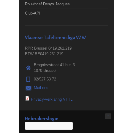
Rouwbrief Denys Jacques
Club-API
Vlaamse Tafeltennisliga VZW
RPR Brussel 0419.261.219
BTW BE0419.261.219
Brogniezstraat 41 bus 3
1070 Brussel
02/527 53 72
Mail ons
Privacy-verklaring VTTL
↑
Gebruikerslogin