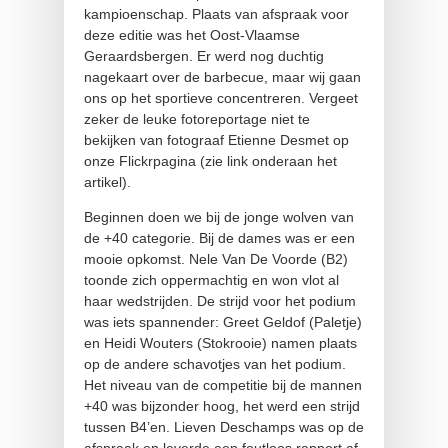
kampioenschap. Plaats van afspraak voor
deze editie was het Oost-Vlaamse
Geraardsbergen. Er werd nog duchtig
nagekaart over de barbecue, maar wij gaan
ons op het sportieve concentreren. Vergeet
zeker de leuke fotoreportage niet te
bekijken van fotograaf Etienne Desmet op
onze Flickrpagina (zie link onderaan het
artikel).
Beginnen doen we bij de jonge wolven van
de +40 categorie. Bij de dames was er een
mooie opkomst. Nele Van De Voorde (B2)
toonde zich oppermachtig en won vlot al
haar wedstrijden. De strijd voor het podium
was iets spannender: Greet Geldof (Paletje)
en Heidi Wouters (Stokrooie) namen plaats
op de andere schavotjes van het podium.
Het niveau van de competitie bij de mannen
+40 was bijzonder hoog, het werd een strijd
tussen B4’en. Lieven Deschamps was op de
afspraak en leverde een foutloos rapport af.