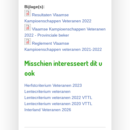
Bijlage(s):
Resultaten Vlaamse
Resultaten Vlaamse
Kampioenschappen Veteranen 2022
Kampioenschappen
Vlaamse Kampioenschappen Veteranen
Vlaamse
2022 - Provinciale beker
Veteranen 2022
Kampioenschappen
Reglement Vlaamse
Reglement Vlaamse
Kampioenschappen veteranen 2021-2022
Veteranen 2022 -
Kampioenschappen
Provinciale beker
Misschien interesseert dit u
veteranen 2021-2022
ook
Herfstcriterium Veteranen 2023
Lentecriterium veteranen
Lentecriterium veteranen 2022 VTTL
Lentecriterium veteranen 2020 VTTL
Interland Veteranen 2026