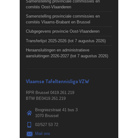
Samenstelling provinciale commissies en
comités Oost-Vlaanderen
Samenstelling provinciale commissies en
comités Vlaams-Brabant en Brussel
Clubgegevens provincie Oost-Vlaanderen
Transferlijst 2025-2026 (tot 7 augustus 2026)
Heraansluitingen en administratieve
aansluitingen 2026-2027 (tot 7 augustus 2026)
Vlaamse Tafeltennisliga VZW
RPR Brussel 0419.261.219
BTW BE0419.261.219
Brogniezstraat 41 bus 3
1070 Brussel
02/527 53 72
Mail ons