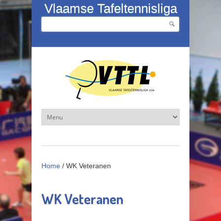
Overslaan en naar de inhoud gaan
Vlaamse Tafeltennisliga
Zoeken
Zoekveld
Home
/
WK Veteranen
WK Veteranen