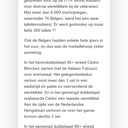
gestreden voor op de ITTF World Masters
voor diverse wereldtitels bij de veteranen.
Met meer dan 6.000 inschrijvingen,
waaronder 76 Belgen, werd het een waar
tafeltennisfeest. Er werd gestreden op maar
liefst 350 tafels !!!
Ook de Belgen hadden enkele hete ijzers in
het vuur, en dus was de medaillehoop zeker
aanwezig.
In het herendubbelspel 45+ streed Cédric
Merchez samen met de Italiaan Falcucci
voor eremetaal. Het gelegenheidsduo
verloor nooit meer dan 1 set in een
wedstrijd en pakte zo oververdiend de
wereldtitel. En in het gemengd dubbelspel
realiseerde Cédric een tweede wereldtitel.
Aan de zijde van de Nederlandse
Hengstman verloren ze over het ganse
tornooi slechts 1 set.
In het gemengd dubbelspel 85+ streed