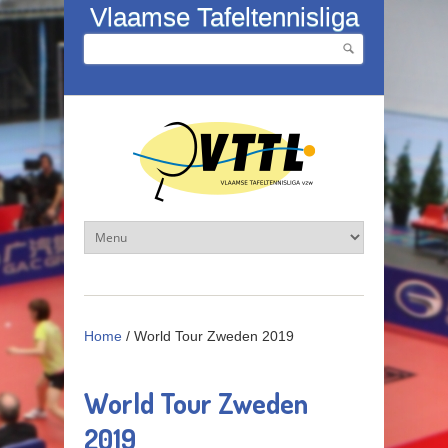
Overslaan en naar de inhoud gaan
Vlaamse Tafeltennisliga
Zoeken
Zoekveld
Home
/
World Tour Zweden 2019
World Tour Zweden
2019