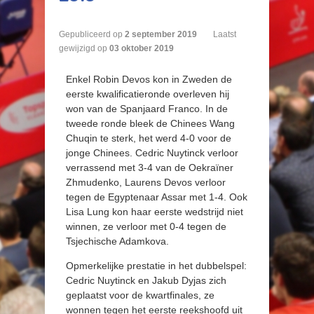
Gepubliceerd op
2
september
2019
Laatst
gewijzigd op
03 oktober 2019
Enkel Robin Devos kon in Zweden de
eerste kwalificatieronde overleven hij
won van de Spanjaard Franco. In de
tweede ronde bleek de Chinees Wang
Chuqin te sterk, het werd 4-0 voor de
jonge Chinees. Cedric Nuytinck verloor
verrassend met 3-4 van de Oekraïner
Zhmudenko, Laurens Devos verloor
tegen de Egyptenaar Assar met 1-4. Ook
Lisa Lung kon haar eerste wedstrijd niet
winnen, ze verloor met 0-4 tegen de
Tsjechische Adamkova.
Opmerkelijke prestatie in het dubbelspel:
Cedric Nuytinck en Jakub Dyjas zich
geplaatst voor de kwartfinales, ze
wonnen tegen het eerste reekshoofd uit