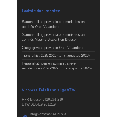
Laatste documenten
Samenstelling provinciale commissies en
comités Oost-Vlaanderen
Samenstelling provinciale commissies en
comités Vlaams-Brabant en Brussel
Clubgegevens provincie Oost-Vlaanderen
Transferlijst 2025-2026 (tot 7 augustus 2026)
Heraansluitingen en administratieve
aansluitingen 2026-2027 (tot 7 augustus 2026)
Vlaamse Tafeltennisliga VZW
RPR Brussel 0419.261.219
BTW BE0419.261.219
Brogniezstraat 41 bus 3