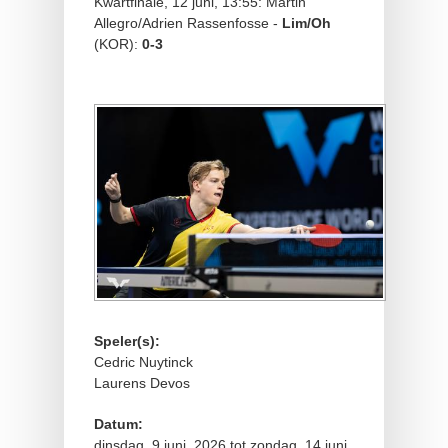
Kwartfinale, 12 juni, 13:55: Martin
Allegro/Adrien Rassenfosse -
Lim/Oh
(KOR):
0-3
Speler(s):
Cedric Nuytinck
Laurens Devos
Datum:
dinsdag, 9 juni, 2026
tot
zondag, 14 juni,