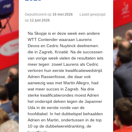
Gepubliceerd op
16
mei
2026
Laatst gewijzigd
op
12 juni 2026
Na Skopje is er deze week een andere
WTT Contender waaraan Laurens
Devos en Cedric Nuytinck deelnemen:
die in Zagreb, Kroatië. Na de successen
van vorige week vielen de resultaten iets
meer tegen: zowel Laurens als Cedric
verloren hun eerste kwalificatiewedstrijd.
Adrien Rassenfosse, die daar ook
aanwezig was met Martin Allegro, had
wat meer succes in Zagreb. Na drie
sterke kwalificatierondes moest Adrien
het onderspit delven tegen de Japanner
Uda in de eerste ronde van de
hoofdtabel. In het dubbelspel behaalden
Adrien en Martin, ondertussen in de top
10 op de dubbelwereldranking, de