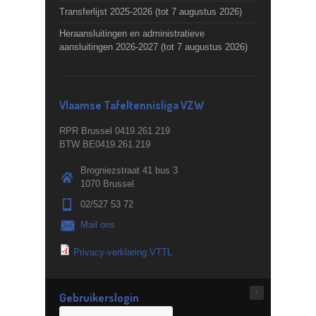
Transferlijst 2025-2026 (tot 7 augustus 2026)
Heraansluitingen en administratieve
aansluitingen 2026-2027 (tot 7 augustus 2026)
Vlaamse Tafeltennisliga VZW
RPR Brussel 0419.261.219
BTW BE0419.261.219
Brogniezstraat 41 bus 3
1070 Brussel
02/527 53 72
Mail ons
Privacy-verklaring VTTL
↑
Gebruikerslogin