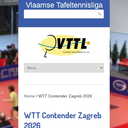
Overslaan en naar de inhoud gaan
Vlaamse Tafeltennisliga
Zoeken
Zoekveld
Home
/
WTT Contender Zagreb 2026
WTT Contender Zagreb
2026