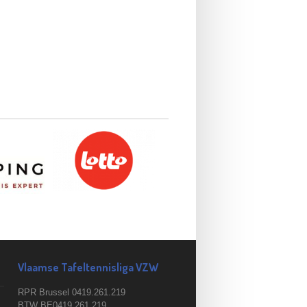
Vlaamse Tafeltennisliga VZW
RPR Brussel 0419.261.219
BTW BE0419.261.219