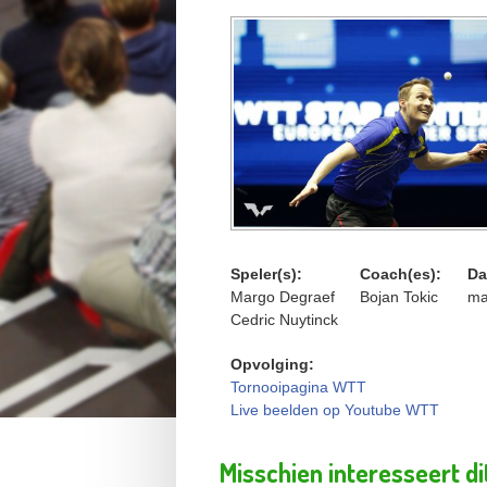
Speler(s):
Coach(es):
Da
Margo Degraef
Bojan Tokic
ma
Cedric Nuytinck
Opvolging:
Tornooipagina WTT
Live beelden op Youtube WTT
Misschien interesseert di