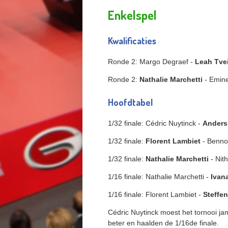
Enkelspel
Kwalificaties
Ronde 2: Margo Degraef -
Leah Tve
Ronde 2:
Nathalie Marchetti
- Emine
Hoofdtabel
1/32 finale: Cédric Nuytinck -
Anders
1/32 finale:
Florent Lambiet
- Benno
1/32 finale:
Nathalie Marchetti
- Nith
1/16 finale: Nathalie Marchetti -
Ivan
1/16 finale: Florent Lambiet -
Steffe
Cédric Nuytinck moest het tornooi ja
beter en haalden de 1/16de finale.