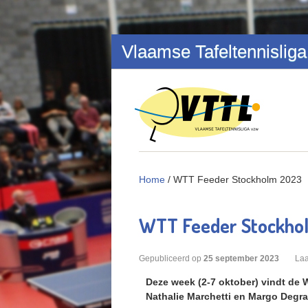
Overslaan en naar de inhoud gaan
Vlaamse Tafeltennisliga
Home
/
WTT Feeder Stockholm 2023
WTT Feeder Stockho
Gepubliceerd op
25
september
2023
Laa
Deze week (2-7 oktober) vindt de 
Nathalie Marchetti en Margo Degrae