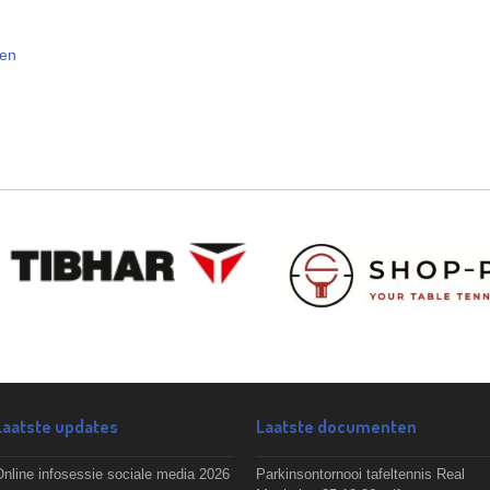
len
Laatste updates
Laatste documenten
nline infosessie sociale media 2026
Parkinsontornooi tafeltennis Real