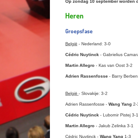
Op zondag 10 september worden de
Heren
Groepsfase
België
- Nederland: 3-0
Cédric Nuytinck
- Gabrielius Camar
Martin Allegro
- Kas van Oost 3-2
Adrien Rassenfosse
- Barry Berben
België
- Slovakije: 3-2
Adrien Rassenfosse -
Wang Yang
2-
Cédric Nuytinck
- Lubomir Pistej 3-
Martin Allegro
- Jakub Zelinka 3-1
Cédric Nuytinck -
Wang Yang
1-3