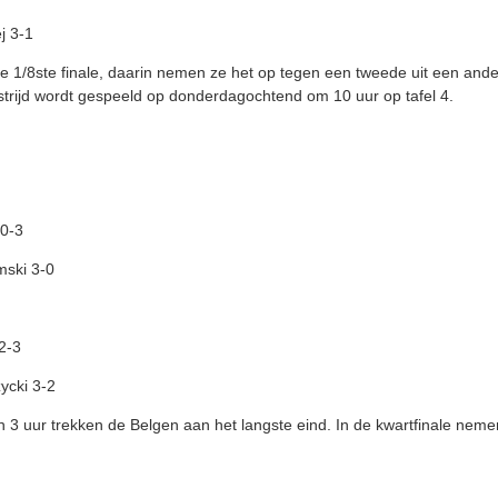
j 3-1
e 1/8ste finale, daarin nemen ze het op tegen een tweede uit een ande
trijd wordt gespeeld op donderdagochtend om 10 uur op tafel 4.
0-3
mski 3-0
2-3
ycki 3-2
an 3 uur trekken de Belgen aan het langste eind. In de kwartfinale nem