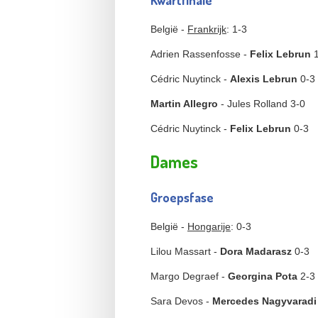
Kwartfinale
België -
Frankrijk
: 1-3
Adrien Rassenfosse -
Felix Lebrun
1
Cédric Nuytinck -
Alexis Lebrun
0-3
Martin Allegro
- Jules Rolland 3-0
Cédric Nuytinck -
Felix Lebrun
0-3
Dames
Groepsfase
België -
Hongarije
: 0-3
Lilou Massart -
Dora Madarasz
0-3
Margo Degraef -
Georgina Pota
2-3
Sara Devos -
Mercedes Nagyvaradi