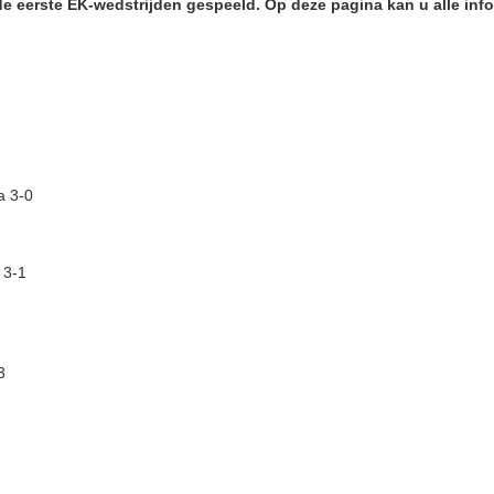
 eerste EK-wedstrijden gespeeld. Op deze pagina kan u alle inf
a 3-0
 3-1
3
1