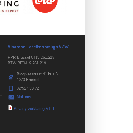
Vlaamse Tafeltennisliga VZW
RPR Brussel 0419.261.219
BTW BE0419.261.219
Brogniezstraat 41 bus 3
1070 Brussel
02/527 53 72
Mail ons
Privacy-verklaring VTTL