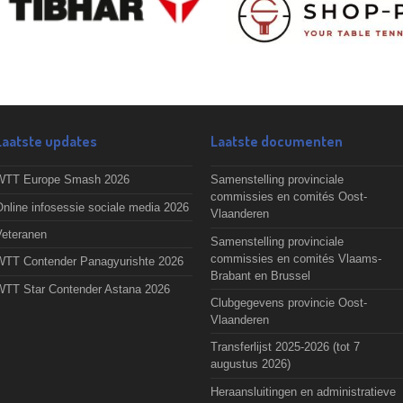
Laatste updates
Laatste documenten
WTT Europe Smash 2026
Samenstelling provinciale
commissies en comités Oost-
nline infosessie sociale media 2026
Vlaanderen
Veteranen
Samenstelling provinciale
commissies en comités Vlaams-
WTT Contender Panagyurishte 2026
Brabant en Brussel
WTT Star Contender Astana 2026
Clubgegevens provincie Oost-
Vlaanderen
Transferlijst 2025-2026 (tot 7
augustus 2026)
Heraansluitingen en administratieve