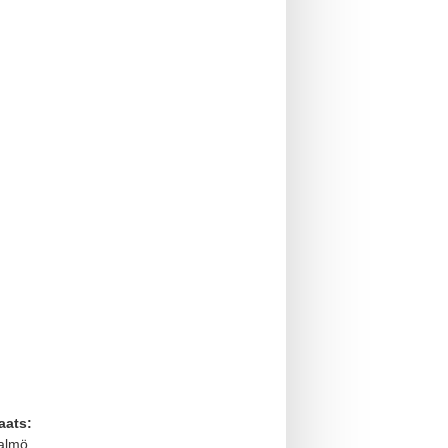
aats:
almö