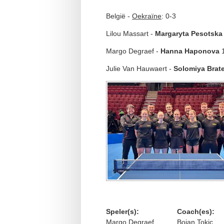
België -
Oekraïne
: 0-3
Lilou Massart -
Margaryta Pesotska
Margo Degraef -
Hanna Haponova
1
Julie Van Hauwaert -
Solomiya Brat
Speler(s):
Coach(es):
Margo Degraef
Bojan Tokic