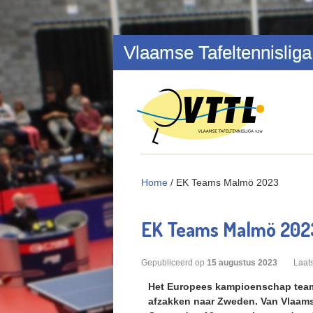
Overslaan en naar de inhoud gaan
Vlaamse Tafeltennisliga
Home
/
EK Teams Malmö 2023
EK Teams Malmö 202
Gepubliceerd op
15
augustus
2023
Laats
Het Europees kampioenschap teams
afzakken naar Zweden. Van Vlaams