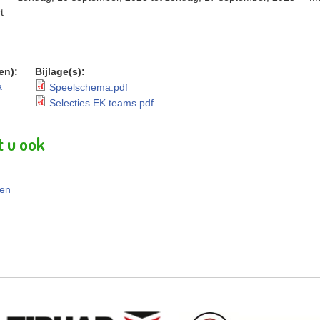
t
(en):
Bijlage(s):
a
Speelschema.pdf
Selecties EK teams.pdf
t u ook
len