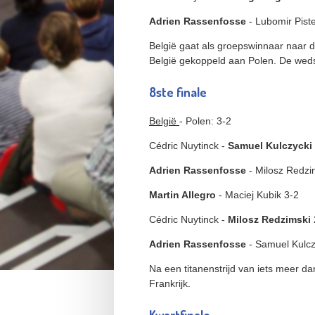
Adrien Rassenfosse
- Lubomir Piste
België gaat als groepswinnaar naar d
België gekoppeld aan Polen. De weds
8ste finale
België
- Polen: 3-2
Cédric Nuytinck -
Samuel Kulczycki
Adrien Rassenfosse
- Milosz Redzi
Martin Allegro
- Maciej Kubik 3-2
Cédric Nuytinck -
Milosz Redzimski
Adrien Rassenfosse
- Samuel Kulcz
Na een titanenstrijd van iets meer d
Frankrijk.