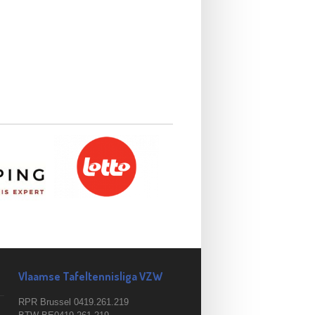
Vlaamse Tafeltennisliga VZW
RPR Brussel 0419.261.219