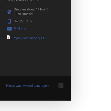
BTW BE0419.261.219
Brogniezstraat 41 bus 3
1070 Brussel
02/527 53 72
Mail ons
Privacy-verklaring VTTL
Nieuw wachtwoord aanvragen
↑