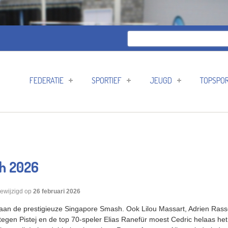
Zoeken
Zoekveld
FEDERATIE
SPORTIEF
JEUGD
TOPSPO
h 2026
gewijzigd op
26 februari 2026
 aan de prestigieuze Singapore Smash. Ook Lilou Massart, Adrien Rasse
tegen Pistej en de top 70-speler Elias Ranefür moest Cedric helaas het 