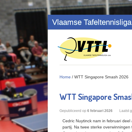
Overslaan en naar de inhoud gaan
Vlaamse Tafeltennisliga
Home
/
WTT Singapore Smash 2026
WTT Singapore Smas
Gepubliceerd op
6
februari
2026
Laatst 
Cedric Nuytinck nam in februari deel
partij. Na twee sterke overwinningen 