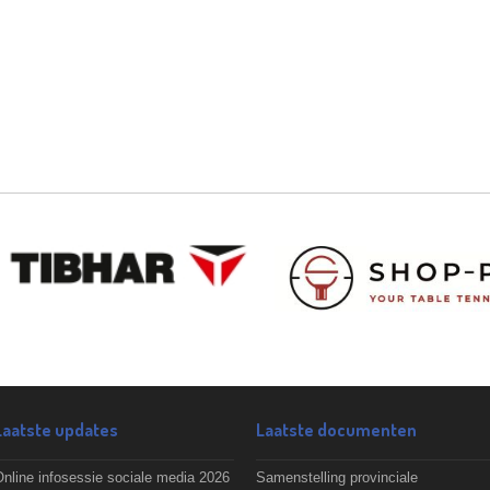
Laatste updates
Laatste documenten
nline infosessie sociale media 2026
Samenstelling provinciale