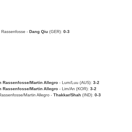
en Rassenfosse -
Dang Qiu
(GER):
0-3
n Rassenfosse/Martin Allegro
- Lum/Luu (AUS):
3-2
n Rassenfosse/Martin Allegro
- Lim/An (KOR):
3-2
n Rassenfosse/Martin Allegro -
Thakkar/Shah
(IND):
0-3