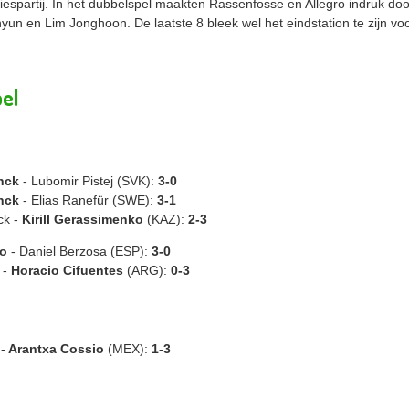
espartij. In het dubbelspel maakten Rassenfosse en Allegro indruk doo
un en Lim Jonghoon. De laatste 8 bleek wel het eindstation te zijn voo
pel
nck
- Lubomir Pistej (SVK):
3-0
nck
- Elias Ranefür (SWE):
3-1
ck -
Kirill Gerassimenko
(KAZ):
2-3
ro
- Daniel Berzosa (ESP):
3-0
 -
Horacio Cifuentes
(ARG):
0-3
-
Arantxa Cossio
(MEX):
1-3