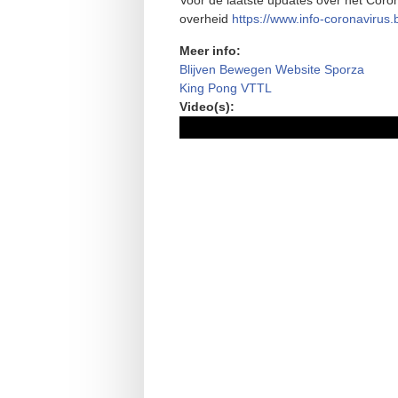
Voor de laatste updates over het Coro
overheid
https://www.info-coronavirus.
Meer info:
Blijven Bewegen Website Sporza
King Pong VTTL
Video(s):
Web - Blijf Sporten (2).