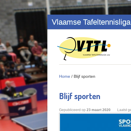
Overslaan en naar de inhoud gaan
Vlaamse Tafeltennisliga
Home
/
Blijf sporten
Blijf sporten
Gepubliceerd op
23
maart
2020
Laatst g