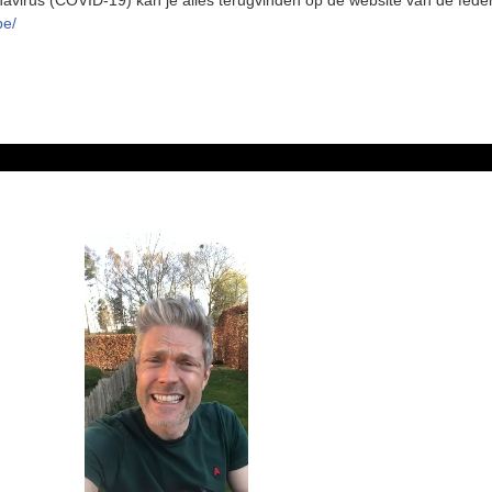
navirus (COVID-19) kan je alles terugvinden op de website van de fede
be/
mp4