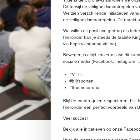
Tijdens de Corona-crisis willen we on
Dit terwijl de veiligheidsmaatregelen 
We zien verschillende initiatieven va
de veiligheidsmaatregelen. Dit maakt o
We willen dit positieve gedrag als fe
Hieronder kan je steeds de laatste Kin
via https://kingpong.vttl.be)
Bewegen is altijd leuker als we dit kun
sociale media (Facebook, Instagram, .
#VTTL
#blijfsporten
#tthomecorona
Blijf de maatregelen respecteren, blijf
Hieronder een perfect voorbeeld van Br
Veel succes!
Bekijk alle initiatieven op onze Faceb