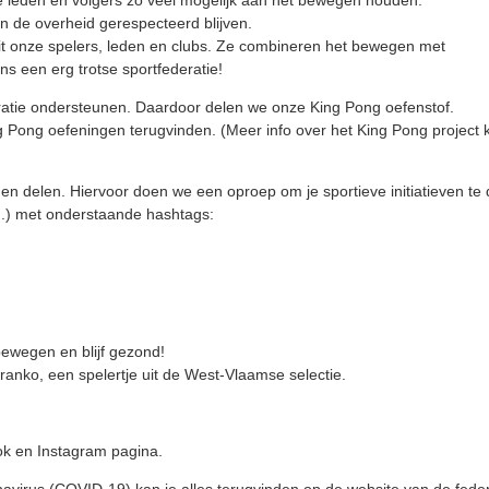
ze leden en volgers zo veel mogelijk aan het bewegen houden.
van de overheid gerespecteerd blijven.
nuit onze spelers, leden en clubs. Ze combineren het bewegen met
ns een erg trotse sportfederatie!
deratie ondersteunen. Daardoor delen we onze King Pong oefenstof.
g Pong oefeningen terugvinden. (Meer info over het King Pong project 
nen delen. Hiervoor doen we een oproep om je sportieve initiatieven te 
..) met onderstaande hashtags:
 bewegen en blijf gezond!
anko, een spelertje uit de West-Vlaamse selectie.
ook en Instagram pagina.