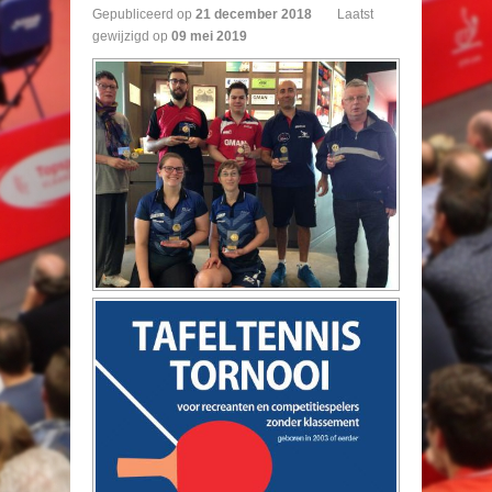
Gepubliceerd op
21
december
2018
Laatst
gewijzigd op
09 mei 2019