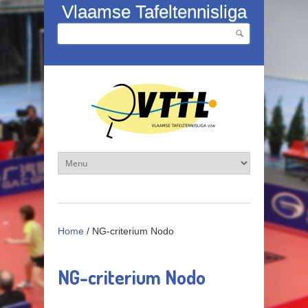
Overslaan en naar de inhoud gaan
Vlaamse Tafeltennisliga
Zoeken
Zoekveld
Home
/
NG-criterium Nodo
NG-criterium Nodo