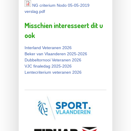
NG criterium Nodo 05-05-2019
NG criterium Nodo 05-05-
verslag.pdf
2019 verslag.pdf
Misschien interesseert dit u
ook
Interland Veteranen 2026
Beker van Vlaanderen 2025-2026
Dubbeltornooi Veteranen 2026
VJC finaledag 2025-2026
Lentecriterium veteranen 2026