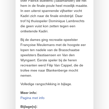
over Patrick Buellens (Salamander) die het
hem in de finale-poule heel moeilijk maakte.
In een uiterst spannende vijfsetter vocht
Kadiri zich naar de finale eindstrijd. Daar
trof hij thuisspeler Dominique Lambrechts
die geen vuist kon zetten tegen een
ontketende Kadiri.
Bij de dames ging recreatie-speelster
Françoise Meulemans met de hoogste eer
lopen ten nadele van de Brasschaatse
speelsters Bastiaensen en Van den
Wyngaert. Eerste speler bij de heren
recreanten werd Filip Van Cappel, die de
trofee mee naar Blankenberge mocht
nemen.
Volledige rangschikking in bijlage.
Meer info:
Pagina met info
Bijlage(s):