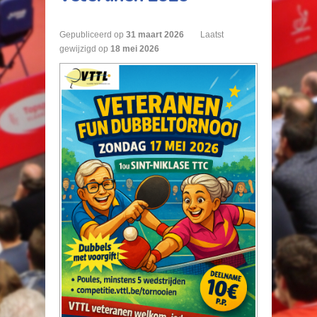
Gepubliceerd op
31
maart
2026
Laatst
gewijzigd op
18 mei 2026