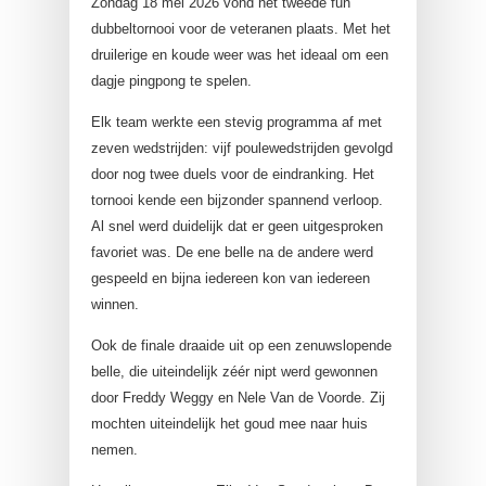
Zondag 18 mei 2026 vond het tweede fun
dubbeltornooi voor de veteranen plaats. Met het
druilerige en koude weer was het ideaal om een
dagje pingpong te spelen.
Elk team werkte een stevig programma af met
zeven wedstrijden: vijf poulewedstrijden gevolgd
door nog twee duels voor de eindranking. Het
tornooi kende een bijzonder spannend verloop.
Al snel werd duidelijk dat er geen uitgesproken
favoriet was. De ene belle na de andere werd
gespeeld en bijna iedereen kon van iedereen
winnen.
Ook de finale draaide uit op een zenuwslopende
belle, die uiteindelijk zéér nipt werd gewonnen
door Freddy Weggy en Nele Van de Voorde. Zij
mochten uiteindelijk het goud mee naar huis
nemen.