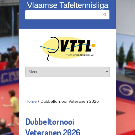
Overslaan en naar de inhoud gaan
Vlaamse Tafeltennisliga
Zoeken
Zoekveld
Home
/
Dubbeltornooi Veteranen 2026
Dubbeltornooi
Veteranen 2026