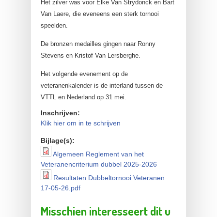
Het zilver was voor Elke Van Strydonck en Bart
Van Laere, die eveneens een sterk tornooi
speelden.
De bronzen medailles gingen naar Ronny
Stevens en Kristof Van Lersberghe.
Het volgende evenement op de
veteranenkalender is de interland tussen de
VTTL en Nederland op 31 mei.
Inschrijven:
Klik hier om in te schrijven
Bijlage(s):
Algemeen Reglement van het
Algemeen Reglement van
Veteranencriterium dubbel 2025-2026
het Veteranencriterium
Resultaten Dubbeltornooi Veteranen
Resultaten Dubbeltornooi
17-05-26.pdf
dubbel 2025-2026
Veteranen 17-05-26.pdf
Misschien interesseert dit u