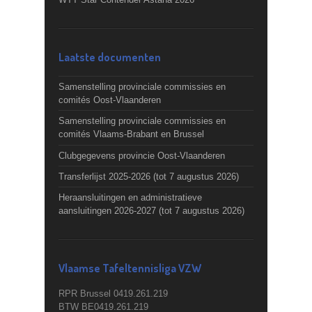
Laatste documenten
Samenstelling provinciale commissies en
comités Oost-Vlaanderen
Samenstelling provinciale commissies en
comités Vlaams-Brabant en Brussel
Clubgegevens provincie Oost-Vlaanderen
Transferlijst 2025-2026 (tot 7 augustus 2026)
Heraansluitingen en administratieve
aansluitingen 2026-2027 (tot 7 augustus 2026)
Vlaamse Tafeltennisliga VZW
RPR Brussel 0419.261.219
BTW BE0419.261.219