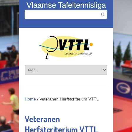
Overslaan en naar de inhoud gaan
Vlaamse Tafeltennisliga
Zoeken
Zoekveld
Home
/
Veteranen Herfstcriterium VTTL
Veteranen
Herfstcriterium VTTL