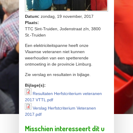
Datum:
zondag, 19 november, 2017
Plaats:
TTC Sint-Truiden, Jodenstraat z/n, 3800
St.-Truiden
Een elektriciteitspanne heeft onze
Vlaamse veteranen niet kunnen
weerhouden van een spetterende
ontmoeting in de provincie Limburg.
Zie verslag en resultaten in bijlage.
Bijlage(s):
Resultaten Herfstcriterium veteranen
Resultaten Herfstcriterium
2017 VTTL.pdf
veteranen 2017 VTTL.pdf
Verslag Herfstcriterium Veteranen
Verslag Herfstcriterium
2017.pdf
Veteranen 2017.pdf
Misschien interesseert dit u