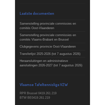
Laatste documenten
Samenstelling provinciale commissies en
comités Oost-Vlaanderen
Samenstelling provinciale commissies en
comités Vlaams-Brabant en Brussel
Clubgegevens provincie Oost-Vlaanderen
Transferlijst 2025-2026 (tot 7 augustus 2026)
Heraansluitingen en administratieve
aansluitingen 2026-2027 (tot 7 augustus 2026)
Vlaamse Tafeltennisliga VZW
RPR Brussel 0419.261.219
BTW BE0419.261.219