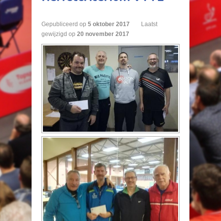
Gepubliceerd op
5
oktober
2017
Laatst
gewijzigd op
20 november 2017