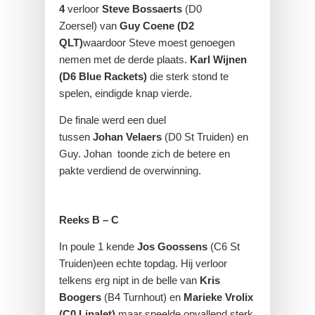
4
verloor
Steve Bossaerts
(D0
Zoersel) van
Guy Coene (D2
QLT)
waardoor Steve moest genoegen
nemen met de derde plaats.
Karl Wijnen
(D6 Blue Rackets)
die sterk stond te
spelen, eindigde knap vierde.
De finale werd een duel
tussen
Johan Velaers
(D0 St Truiden) en
Guy. Johan toonde zich de betere en
pakte verdiend de overwinning.
Reeks B – C
In poule 1 kende
Jos Goossens
(C6 St
Truiden)een echte topdag. Hij verloor
telkens erg nipt in de belle van
Kris
Boogers
(B4 Turnhout) en
Marieke Vrolix
(C0 Lipalet)
maar speelde opvallend sterk.