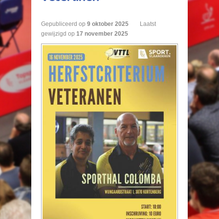
Gepubliceerd op
9
oktober
2025
Laatst
gewijzigd op
17 november 2025