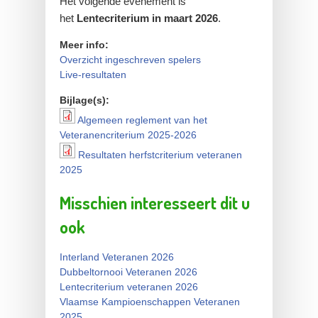
Het volgende evenement is
het
Lentecriterium in maart 2026
.
Meer info:
Overzicht ingeschreven spelers
Live-resultaten
Bijlage(s):
Algemeen reglement van het
Algemeen reglement van
Veteranencriterium 2025-2026
het Veteranencriterium
Resultaten herfstcriterium veteranen
Resultaten herfstcriterium
2025
2025-2026
veteranen 2025
Misschien interesseert dit u
ook
Interland Veteranen 2026
Dubbeltornooi Veteranen 2026
Lentecriterium veteranen 2026
Vlaamse Kampioenschappen Veteranen
2025