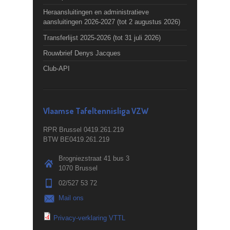
Heraansluitingen en administratieve
aansluitingen 2026-2027 (tot 2 augustus 2026)
Transferlijst 2025-2026 (tot 31 juli 2026)
Rouwbrief Denys Jacques
Club-API
Vlaamse Tafeltennisliga VZW
RPR Brussel 0419.261.219
BTW BE0419.261.219
Brogniezstraat 41 bus 3
1070 Brussel
02/527 53 72
Mail ons
Privacy-verklaring VTTL