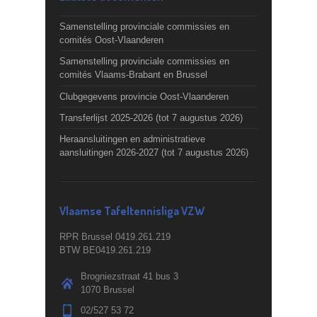
Samenstelling provinciale commissies en
comités Oost-Vlaanderen
Samenstelling provinciale commissies en
comités Vlaams-Brabant en Brussel
Clubgegevens provincie Oost-Vlaanderen
Transferlijst 2025-2026 (tot 7 augustus 2026)
Heraansluitingen en administratieve
aansluitingen 2026-2027 (tot 7 augustus 2026)
Vlaamse Tafeltennisliga VZW
RPR Brussel 0419.261.219
BTW BE0419.261.219
Brogniezstraat 41 bus 3
1070 Brussel
02/527 53 72