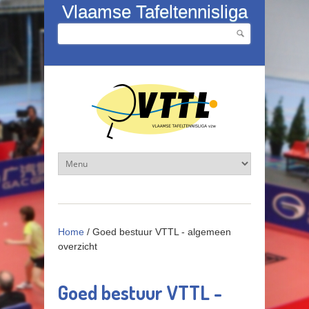
Overslaan en naar de inhoud gaan
Vlaamse Tafeltennisliga
Zoeken
Zoekveld
Home
/
Goed bestuur VTTL - algemeen
overzicht
Goed bestuur VTTL -