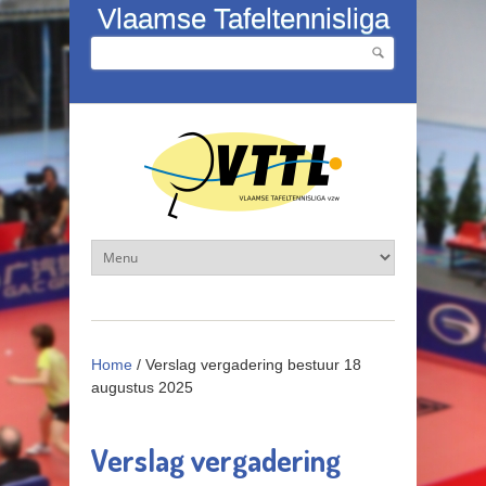
Overslaan en naar de inhoud gaan
Vlaamse Tafeltennisliga
Zoeken
Zoekveld
Home
/
Verslag vergadering bestuur 18
augustus 2025
Verslag vergadering