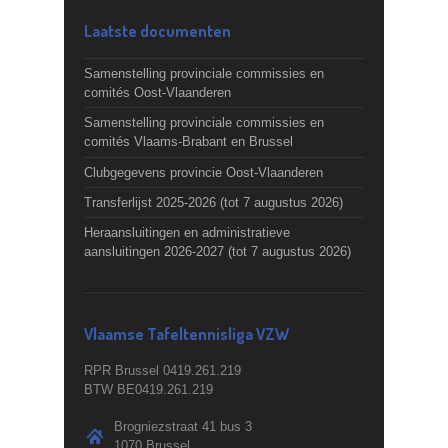
Laatste documenten
Samenstelling provinciale commissies en
comités Oost-Vlaanderen
Samenstelling provinciale commissies en
comités Vlaams-Brabant en Brussel
Clubgegevens provincie Oost-Vlaanderen
Transferlijst 2025-2026 (tot 7 augustus 2026)
Heraansluitingen en administratieve
aansluitingen 2026-2027 (tot 7 augustus 2026)
Vlaamse Tafeltennisliga VZW
RPR Brussel 0419.261.219
BTW BE0419.261.219
Brogniezstraat 41 bus 3
1070 Brussel