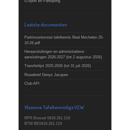
G-sport en Parkipong
Laatste documenten
Parkinsontornooi tafeltennis Real Mechelen 25-
10-26.pdf
Heraansluitingen en administratieve
aansluitingen 2026-2027 (tot 2 augustus 2026)
Transferlijst 2025-2026 (tot 31 juli 2026)
Rouwbrief Denys Jacques
Club-API
Vlaamse Tafeltennisliga VZW
RPR Brussel 0419.261.219
BTW BE0419.261.219