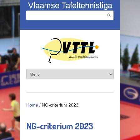
Overslaan en naar de inhoud gaan
Vlaamse Tafeltennisliga
Zoeken
Zoekveld
Home
/
NG-criterium 2023
NG-criterium 2023