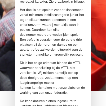
recreatief karakter. Zie draaiboek in bijlage.
Het doel is dat spelers zonder klassement
vanaf minimum leeftijdscategorie junior het
tegen elkaar kunnen opnemen in een
criteriumvorm, waarbij men altijd start in
poules. Daardoor kan elke
deelnemer meerdere wedstrijden spelen.
Een trofee is voorzien voor de eerste drie
plaatsen bij de heren en dames en een
aparte trofee zal worden uitgereikt aan de
sterkste mannelijke en vrouwelijk recreant.
Dit is het enige criterium binnen de VTTL
waarvoor aansluiting bij de VTTL niet
verplicht is. Wij mikken namelijk ook op
deze doelgroep, zodat mensen op een
laagdrempelige manier
kunnen kennismaken met onze clubs en de
werking van van onze federatie.
De kandidaturen dienen ingestuurd te
worden via het webformulier hieronder.