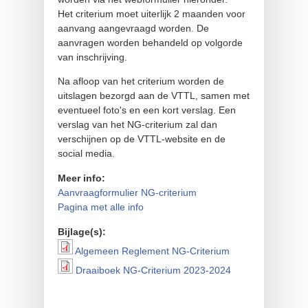
Het criterium moet uiterlijk 2 maanden voor
aanvang aangevraagd worden. De
aanvragen worden behandeld op volgorde
van inschrijving.
Na afloop van het criterium worden de
uitslagen bezorgd aan de VTTL, samen met
eventueel foto's en een kort verslag. Een
verslag van het NG-criterium zal dan
verschijnen op de VTTL-website en de
social media.
Meer info:
Aanvraagformulier NG-criterium
Pagina met alle info
Bijlage(s):
Algemeen Reglement NG-Criterium
Algemeen Reglement NG-
Draaiboek NG-Criterium 2023-2024
Draaiboek NG-Criterium
Criterium
2023-2024