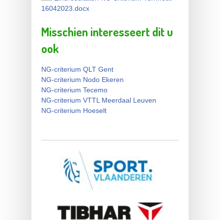
Eindresultaten NG Criterium
16042023.docx
Turnhout 16042023.docx
Misschien interesseert dit u
ook
NG-criterium QLT Gent
NG-criterium Nodo Ekeren
NG-criterium Tecemo
NG-criterium VTTL Meerdaal Leuven
NG-criterium Hoeselt