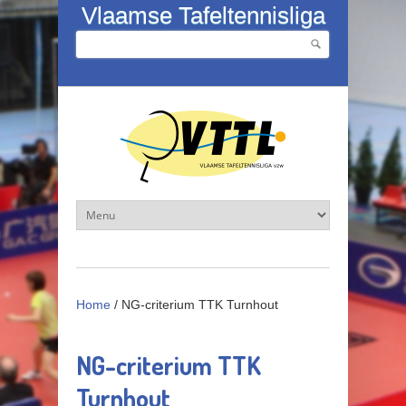
Overslaan en naar de inhoud gaan
Vlaamse Tafeltennisliga
Zoeken
Zoekveld
Home
/
NG-criterium TTK Turnhout
NG-criterium TTK
Turnhout