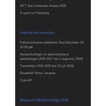
WTT Star Contender Astana 2026
G-sport en Parkipong
Laatste documenten
Parkinsontornooi tafeltennis Real Mechelen 25-
10-26.pdf
Heraansluitingen en administratieve
aansluitingen 2026-2027 (tot 2 augustus 2026)
Transferlijst 2025-2026 (tot 31 juli 2026)
Rouwbrief Denys Jacques
Club-API
Vlaamse Tafeltennisliga VZW